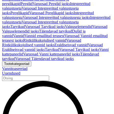
peeglikapid
Peeglid
Varuosad Peeglid jaoks
Integreeritud
valgustuseta
Varuosad Integreeritud valgustuseta
jaoks
Peeglikapid
Varuosad Peeglikapid jaoks
Integreeritud
valgustusega
Varuosad Integreeritud valgustusega jaoks
Integreeritud
valgustuseta
Varuosad Integreeritud valgustuseta
jaoks
Tarvikud
Varuosad Tarvikud jaoks
Valguselemendid
Varuosad
Valguselemendid jaoks
Täiendavad tarvikud
Dušid ja
vannid
Vannid
Vannid emailitud terasest
Varuosad Vannid emailitud
terasest jaoks
Ristkülikukujulised vannid
Varuosad
Ristkülikukujulised vannid jaoks
Eraldiseisvad vannid
Varuosad
Eraldiseisvad vannid jaoks
Tarvikud
Varuosad Tarvikud jaoks
Vanni
kattepaneelid
Varuosad Vanni kattepaneelid jaoks
Täiendavad
tarvikud
Varuosad Täiendavad tarvikud jaoks
Tootekategooriad
Vannitoaseeriad
Uuendused