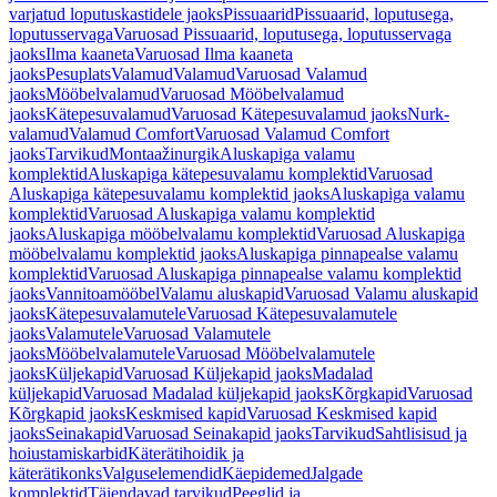
varjatud loputuskastidele jaoks
Pissuaarid
Pissuaarid, loputusega,
loputusservaga
Varuosad Pissuaarid, loputusega, loputusservaga
jaoks
Ilma kaaneta
Varuosad Ilma kaaneta
jaoks
Pesuplats
Valamud
Valamud
Varuosad Valamud
jaoks
Mööbelvalamud
Varuosad Mööbelvalamud
jaoks
Kätepesuvalamud
Varuosad Kätepesuvalamud jaoks
Nurk-
valamud
Valamud Comfort
Varuosad Valamud Comfort
jaoks
Tarvikud
Montaažinurgik
Aluskapiga valamu
komplektid
Aluskapiga kätepesuvalamu komplektid
Varuosad
Aluskapiga kätepesuvalamu komplektid jaoks
Aluskapiga valamu
komplektid
Varuosad Aluskapiga valamu komplektid
jaoks
Aluskapiga mööbelvalamu komplektid
Varuosad Aluskapiga
mööbelvalamu komplektid jaoks
Aluskapiga pinnapealse valamu
komplektid
Varuosad Aluskapiga pinnapealse valamu komplektid
jaoks
Vannitoamööbel
Valamu aluskapid
Varuosad Valamu aluskapid
jaoks
Kätepesuvalamutele
Varuosad Kätepesuvalamutele
jaoks
Valamutele
Varuosad Valamutele
jaoks
Mööbelvalamutele
Varuosad Mööbelvalamutele
jaoks
Küljekapid
Varuosad Küljekapid jaoks
Madalad
küljekapid
Varuosad Madalad küljekapid jaoks
Kõrgkapid
Varuosad
Kõrgkapid jaoks
Keskmised kapid
Varuosad Keskmised kapid
jaoks
Seinakapid
Varuosad Seinakapid jaoks
Tarvikud
Sahtlisisud ja
hoiustamiskarbid
Käterätihoidik ja
käterätikonks
Valguselemendid
Käepidemed
Jalgade
komplektid
Täiendavad tarvikud
Peeglid ja