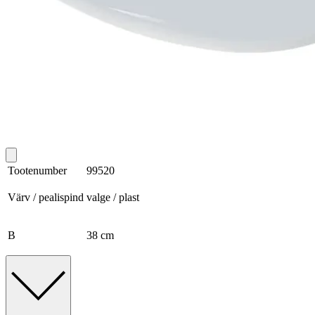
Tootenumber
99520
Värv / pealispind
valge / plast
B
38 cm