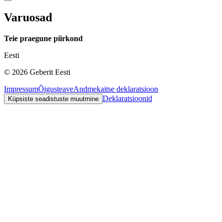
Varuosad
Teie praegune piirkond
Eesti
©
2026
Geberit Eesti
Impressum
Õigusteave
Andmekaitse deklaratsioon
Deklaratsioonid
Küpsiste seadistuste muutmine