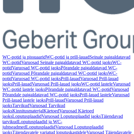
WC-potid ja pissuaarid
WC-potid ja prill-lauad
Seinale paigaldatavad
WC-potid
Varuosad Seinale paigaldatavad WC-potid jaoks
WC-
potid
Varuosad WC-potid jaoks
Põrandale paigaldatavad WC-
potid
Varuosad Põrandale paigaldatavad WC-potid jaoks
WC-
potid
Varuosad WC-potid jaoks
Prill-lauad
Varuosad Prill-lauad
jaoks
Prill-lauad
Varuosad Prill-lauad jaoks
WC-potid lastele
Varuosad
WC-potid lastele jaoks
Põrandale paigaldatavad WC-potid
Varuosad
Põrandale paigaldatavad WC-potid jaoks
Prill-lauad lastele
Varuosad
Prill-lauad lastele jaoks
Prill-lauad
Varuosad Prill-lauad
jaoks
Tarvikud
Varuosad Tarvikud
jaoks
Kinnitusmaterjal
Käetoed
Varuosad Käetoed
jaoks
Loputusplaadid
Varuosad Loputusplaadid jaoks
Täiendavad
tarvikud
Loputusplaadid ja WC-
juhtseadmed
Loputusplaadid
Varuosad Loputusplaadid
jaoks
Täiendavatele varjatud loputuskastidele
Varuosad Täiendavatele