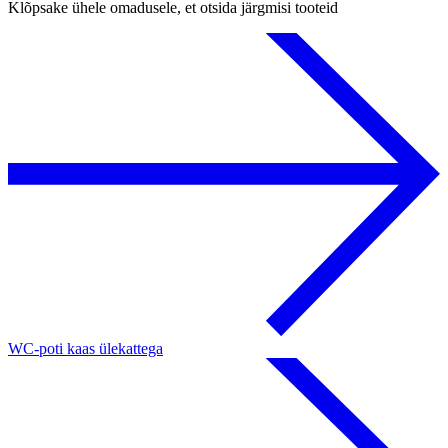
Klõpsake ühele omadusele, et otsida järgmisi tooteid
WC-poti kaas ülekattega