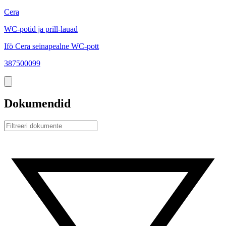
Cera
WC-potid ja prill-lauad
Ifö Cera seinapealne WC-pott
387500099
Dokumendid