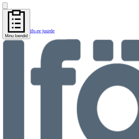
ifo.ee juurde
Minu loendid