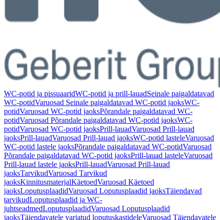
WC-potid ja pissuaarid
WC-potid ja prill-lauad
Seinale paigaldatavad
WC-potid
Varuosad Seinale paigaldatavad WC-potid jaoks
WC-
potid
Varuosad WC-potid jaoks
Põrandale paigaldatavad WC-
potid
Varuosad Põrandale paigaldatavad WC-potid jaoks
WC-
potid
Varuosad WC-potid jaoks
Prill-lauad
Varuosad Prill-lauad
jaoks
Prill-lauad
Varuosad Prill-lauad jaoks
WC-potid lastele
Varuosad
WC-potid lastele jaoks
Põrandale paigaldatavad WC-potid
Varuosad
Põrandale paigaldatavad WC-potid jaoks
Prill-lauad lastele
Varuosad
Prill-lauad lastele jaoks
Prill-lauad
Varuosad Prill-lauad
jaoks
Tarvikud
Varuosad Tarvikud
jaoks
Kinnitusmaterjal
Käetoed
Varuosad Käetoed
jaoks
Loputusplaadid
Varuosad Loputusplaadid jaoks
Täiendavad
tarvikud
Loputusplaadid ja WC-
juhtseadmed
Loputusplaadid
Varuosad Loputusplaadid
jaoks
Täiendavatele varjatud loputuskastidele
Varuosad Täiendavatele