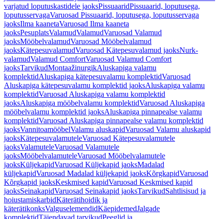
varjatud loputuskastidele jaoks
Pissuaarid
Pissuaarid, loputusega,
loputusservaga
Varuosad Pissuaarid, loputusega, loputusservaga
jaoks
Ilma kaaneta
Varuosad Ilma kaaneta
jaoks
Pesuplats
Valamud
Valamud
Varuosad Valamud
jaoks
Mööbelvalamud
Varuosad Mööbelvalamud
jaoks
Kätepesuvalamud
Varuosad Kätepesuvalamud jaoks
Nurk-
valamud
Valamud Comfort
Varuosad Valamud Comfort
jaoks
Tarvikud
Montaažinurgik
Aluskapiga valamu
komplektid
Aluskapiga kätepesuvalamu komplektid
Varuosad
Aluskapiga kätepesuvalamu komplektid jaoks
Aluskapiga valamu
komplektid
Varuosad Aluskapiga valamu komplektid
jaoks
Aluskapiga mööbelvalamu komplektid
Varuosad Aluskapiga
mööbelvalamu komplektid jaoks
Aluskapiga pinnapealse valamu
komplektid
Varuosad Aluskapiga pinnapealse valamu komplektid
jaoks
Vannitoamööbel
Valamu aluskapid
Varuosad Valamu aluskapid
jaoks
Kätepesuvalamutele
Varuosad Kätepesuvalamutele
jaoks
Valamutele
Varuosad Valamutele
jaoks
Mööbelvalamutele
Varuosad Mööbelvalamutele
jaoks
Küljekapid
Varuosad Küljekapid jaoks
Madalad
küljekapid
Varuosad Madalad küljekapid jaoks
Kõrgkapid
Varuosad
Kõrgkapid jaoks
Keskmised kapid
Varuosad Keskmised kapid
jaoks
Seinakapid
Varuosad Seinakapid jaoks
Tarvikud
Sahtlisisud ja
hoiustamiskarbid
Käterätihoidik ja
käterätikonks
Valguselemendid
Käepidemed
Jalgade
komplektid
Täiendavad tarvikud
Peeglid ja