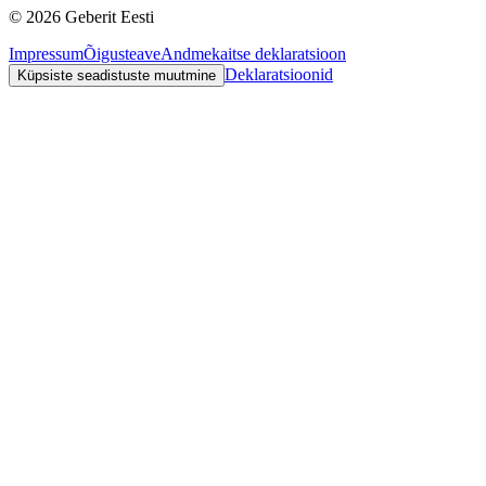
©
2026
Geberit Eesti
Impressum
Õigusteave
Andmekaitse deklaratsioon
Deklaratsioonid
Küpsiste seadistuste muutmine