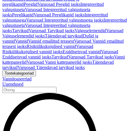
peeglikapid
Peeglid
Varuosad Peeglid jaoks
Integreeritud
valgustuseta
Varuosad Integreeritud valgustuseta
jaoks
Peeglikapid
Varuosad Peeglikapid jaoks
Integreeritud
valgustusega
Varuosad Integreeritud valgustusega jaoks
Integreeritud
valgustuseta
Varuosad Integreeritud valgustuseta
jaoks
Tarvikud
Varuosad Tarvikud jaoks
Valguselemendid
Varuosad
Valguselemendid jaoks
Täiendavad tarvikud
Dušid ja
vannid
Vannid
Vannid emailitud terasest
Varuosad Vannid emailitud
terasest jaoks
Ristkülikukujulised vannid
Varuosad
Ristkülikukujulised vannid jaoks
Eraldiseisvad vannid
Varuosad
Eraldiseisvad vannid jaoks
Tarvikud
Varuosad Tarvikud jaoks
Vanni
kattepaneelid
Varuosad Vanni kattepaneelid jaoks
Täiendavad
tarvikud
Varuosad Täiendavad tarvikud jaoks
Tootekategooriad
Vannitoaseeriad
Uuendused