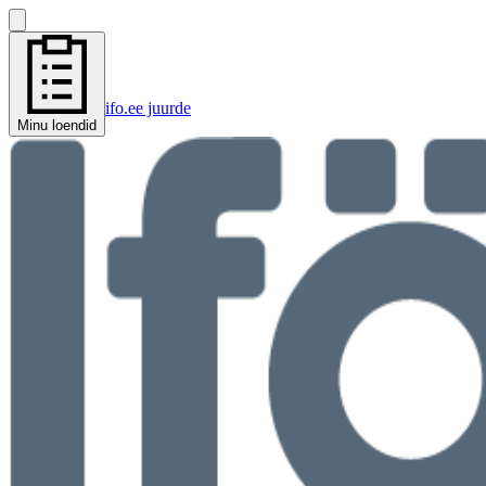
ifo.ee juurde
Minu loendid