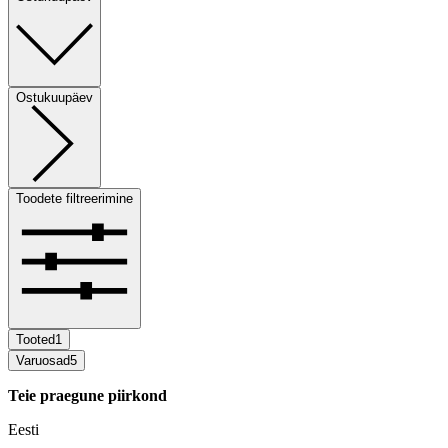
Ostukuupäev
Toodete filtreerimine
Tooted
1
Varuosad
5
Teie praegune piirkond
Eesti