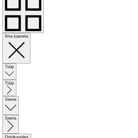
Ilma kaaneta
Tüüp
Tüüp
Seeria
Seeria
Ostukuupäev