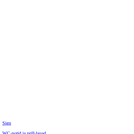
Sign
WC-potid ja prill-lauad