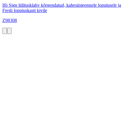
Ifö Sign lülitusklahv kõrgendatud, kahesüsteemsele loputusele ja
Fresh loputuskasti kivile
Z98308