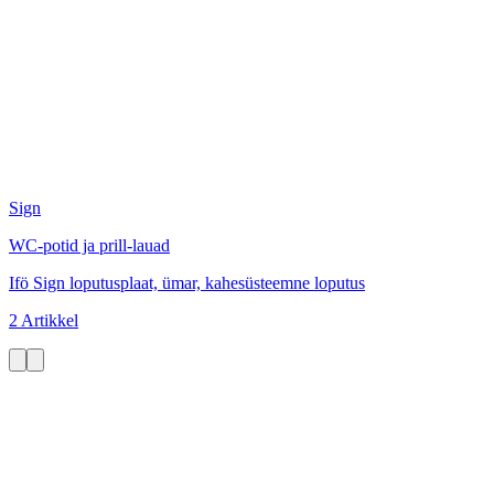
Sign
WC-potid ja prill-lauad
Ifö Sign loputusplaat, ümar, kahesüsteemne loputus
2 Artikkel