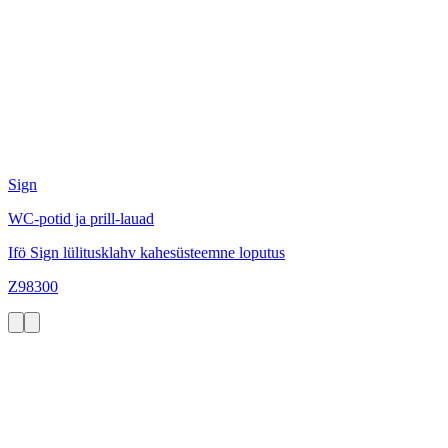
Sign
WC-potid ja prill-lauad
Ifö Sign lülitusklahv kahesüsteemne loputus
Z98300