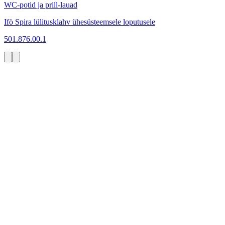
WC-potid ja prill-lauad
Ifö Spira lülitusklahv ühesüsteemsele loputusele
501.876.00.1