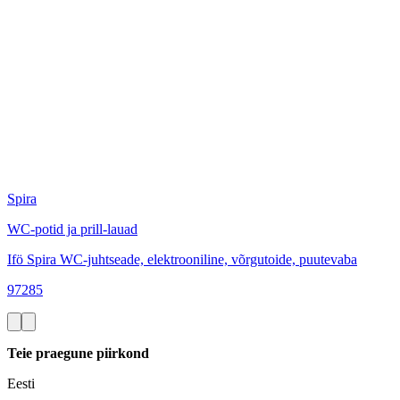
Spira
WC-potid ja prill-lauad
Ifö Spira WC-juhtseade, elektrooniline, võrgutoide, puutevaba
97285
Teie praegune piirkond
Eesti