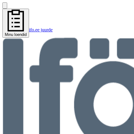
ifo.ee juurde
Minu loendid