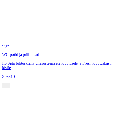
Sign
WC-potid ja prill-lauad
Ifö Sign lülitusklahv ühesüsteemsele loputusele ja Fresh loputuskasti
kivile
Z98310