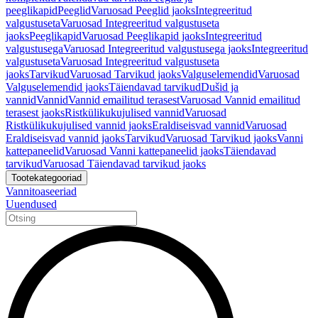
peeglikapid
Peeglid
Varuosad Peeglid jaoks
Integreeritud
valgustuseta
Varuosad Integreeritud valgustuseta
jaoks
Peeglikapid
Varuosad Peeglikapid jaoks
Integreeritud
valgustusega
Varuosad Integreeritud valgustusega jaoks
Integreeritud
valgustuseta
Varuosad Integreeritud valgustuseta
jaoks
Tarvikud
Varuosad Tarvikud jaoks
Valguselemendid
Varuosad
Valguselemendid jaoks
Täiendavad tarvikud
Dušid ja
vannid
Vannid
Vannid emailitud terasest
Varuosad Vannid emailitud
terasest jaoks
Ristkülikukujulised vannid
Varuosad
Ristkülikukujulised vannid jaoks
Eraldiseisvad vannid
Varuosad
Eraldiseisvad vannid jaoks
Tarvikud
Varuosad Tarvikud jaoks
Vanni
kattepaneelid
Varuosad Vanni kattepaneelid jaoks
Täiendavad
tarvikud
Varuosad Täiendavad tarvikud jaoks
Tootekategooriad
Vannitoaseeriad
Uuendused