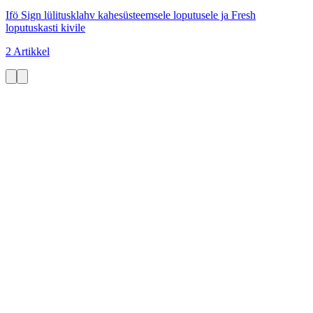
Ifö Sign lülitusklahv kahesüsteemsele loputusele ja Fresh
loputuskasti kivile
2 Artikkel