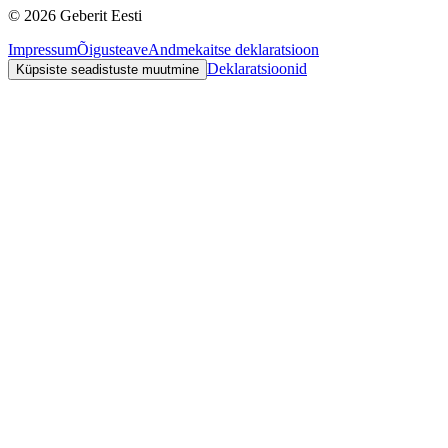
©
2026
Geberit Eesti
Impressum
Õigusteave
Andmekaitse deklaratsioon
Deklaratsioonid
Küpsiste seadistuste muutmine