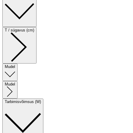
T / sügavus (cm)
Mudel
Mudel
Tarbimisvõimsus (W)