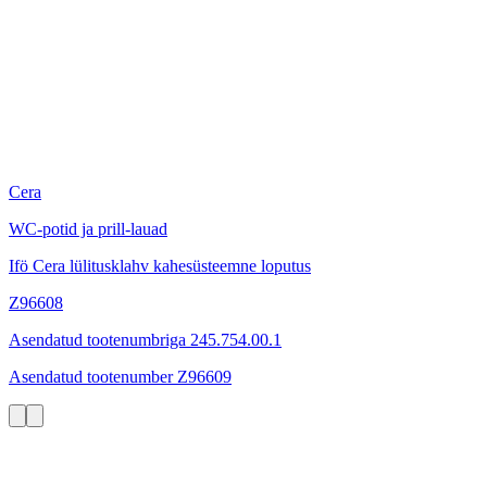
Cera
WC-potid ja prill-lauad
Ifö Cera lülitusklahv kahesüsteemne loputus
Z96608
Asendatud tootenumbriga 245.754.00.1
Asendatud tootenumber Z96609