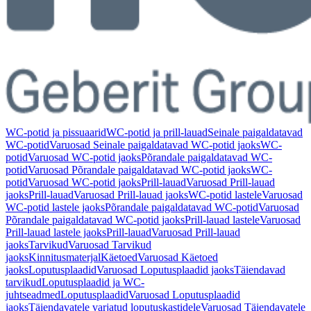
WC-potid ja pissuaarid
WC-potid ja prill-lauad
Seinale paigaldatavad
WC-potid
Varuosad Seinale paigaldatavad WC-potid jaoks
WC-
potid
Varuosad WC-potid jaoks
Põrandale paigaldatavad WC-
potid
Varuosad Põrandale paigaldatavad WC-potid jaoks
WC-
potid
Varuosad WC-potid jaoks
Prill-lauad
Varuosad Prill-lauad
jaoks
Prill-lauad
Varuosad Prill-lauad jaoks
WC-potid lastele
Varuosad
WC-potid lastele jaoks
Põrandale paigaldatavad WC-potid
Varuosad
Põrandale paigaldatavad WC-potid jaoks
Prill-lauad lastele
Varuosad
Prill-lauad lastele jaoks
Prill-lauad
Varuosad Prill-lauad
jaoks
Tarvikud
Varuosad Tarvikud
jaoks
Kinnitusmaterjal
Käetoed
Varuosad Käetoed
jaoks
Loputusplaadid
Varuosad Loputusplaadid jaoks
Täiendavad
tarvikud
Loputusplaadid ja WC-
juhtseadmed
Loputusplaadid
Varuosad Loputusplaadid
jaoks
Täiendavatele varjatud loputuskastidele
Varuosad Täiendavatele