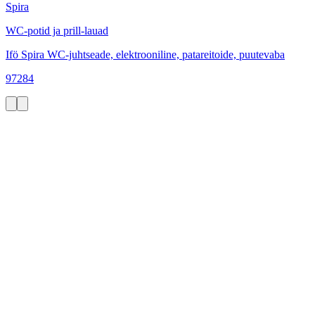
Spira
WC-potid ja prill-lauad
Ifö Spira WC-juhtseade, elektrooniline, patareitoide, puutevaba
97284