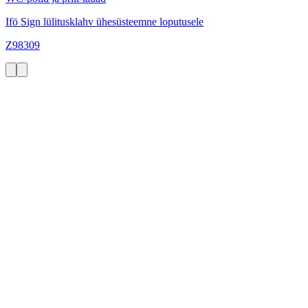
Ifö Sign lülitusklahv ühesüsteemne loputusele
Z98309