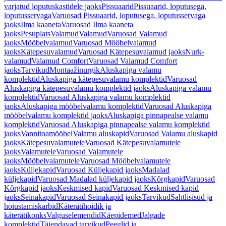
varjatud loputuskastidele jaoks
Pissuaarid
Pissuaarid, loputusega,
loputusservaga
Varuosad Pissuaarid, loputusega, loputusservaga
jaoks
Ilma kaaneta
Varuosad Ilma kaaneta
jaoks
Pesuplats
Valamud
Valamud
Varuosad Valamud
jaoks
Mööbelvalamud
Varuosad Mööbelvalamud
jaoks
Kätepesuvalamud
Varuosad Kätepesuvalamud jaoks
Nurk-
valamud
Valamud Comfort
Varuosad Valamud Comfort
jaoks
Tarvikud
Montaažinurgik
Aluskapiga valamu
komplektid
Aluskapiga kätepesuvalamu komplektid
Varuosad
Aluskapiga kätepesuvalamu komplektid jaoks
Aluskapiga valamu
komplektid
Varuosad Aluskapiga valamu komplektid
jaoks
Aluskapiga mööbelvalamu komplektid
Varuosad Aluskapiga
mööbelvalamu komplektid jaoks
Aluskapiga pinnapealse valamu
komplektid
Varuosad Aluskapiga pinnapealse valamu komplektid
jaoks
Vannitoamööbel
Valamu aluskapid
Varuosad Valamu aluskapid
jaoks
Kätepesuvalamutele
Varuosad Kätepesuvalamutele
jaoks
Valamutele
Varuosad Valamutele
jaoks
Mööbelvalamutele
Varuosad Mööbelvalamutele
jaoks
Küljekapid
Varuosad Küljekapid jaoks
Madalad
küljekapid
Varuosad Madalad küljekapid jaoks
Kõrgkapid
Varuosad
Kõrgkapid jaoks
Keskmised kapid
Varuosad Keskmised kapid
jaoks
Seinakapid
Varuosad Seinakapid jaoks
Tarvikud
Sahtlisisud ja
hoiustamiskarbid
Käterätihoidik ja
käterätikonks
Valguselemendid
Käepidemed
Jalgade
komplektid
Täiendavad tarvikud
Peeglid ja