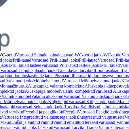
 WC-potid
Varuosad Seinale paigaldatavad WC-potid jaoks
WC-potid
Var
d jaoks
Prill-lauad
Varuosad Prill-lauad jaoks
Prill-lauad
Varuosad Prill-la
 jaoks
Prill-lauad lastele
Varuosad Prill-lauad lastele jaoks
Prill-lauad
Varuo
d
Varuosad Loputusplaadid jaoks
Täiendavad tarvikud
Loputusplaadid j
arjatud loputuskastidele jaoks
Pissuaarid
Pissuaarid, loputusega, loputu
sad Valamud jaoks
Mööbelvalamud
Varuosad Mööbelvalamud jaoks
Kät
Montaažinurgik
Aluskapiga valamu komplektid
Aluskapiga kätepesuval
plektid jaoks
Aluskapiga mööbelvalamu komplektid
Varuosad Aluskap
s
Vannitoamööbel
Valamu aluskapid
Varuosad Valamu aluskapid jaoks
Kä
d Mööbelvalamutele jaoks
Küljekapid
Varuosad Küljekapid jaoks
Madal
inakapid
Varuosad Seinakapid jaoks
Tarvikud
Sahtlisisud ja hoiustamisk
avad tarvikud
Peeglid ja peeglikapid
Peeglid
Varuosad Peeglid jaoks
Integ
a
Varuosad Integreeritud valgustusega jaoks
Integreeritud valgustuseta
Va
rvikud
Dušid ja vannid
Vannid
Vannid emailitud terasest
Varuosad Vannid 
seisvad vannid jaoks
Tarvikud
Varuosad Tarvikud jaoks
Vanni kattepanee