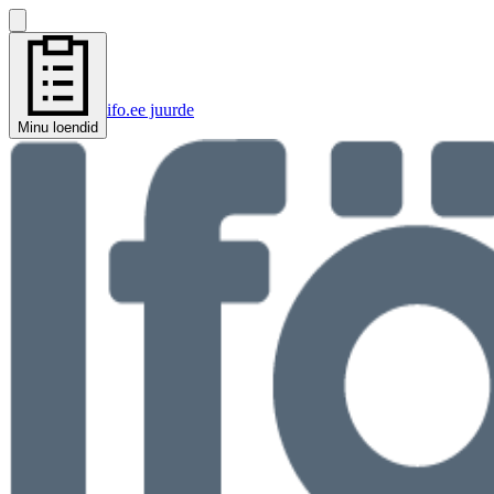
ifo.ee juurde
Minu loendid