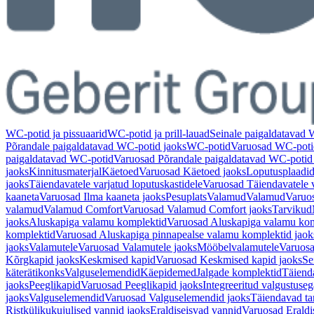
WC-potid ja pissuaarid
WC-potid ja prill-lauad
Seinale paigaldatavad
Põrandale paigaldatavad WC-potid jaoks
WC-potid
Varuosad WC-poti
paigaldatavad WC-potid
Varuosad Põrandale paigaldatavad WC-potid
jaoks
Kinnitusmaterjal
Käetoed
Varuosad Käetoed jaoks
Loputusplaadi
jaoks
Täiendavatele varjatud loputuskastidele
Varuosad Täiendavatele v
kaaneta
Varuosad Ilma kaaneta jaoks
Pesuplats
Valamud
Valamud
Varuo
valamud
Valamud Comfort
Varuosad Valamud Comfort jaoks
Tarvikud
jaoks
Aluskapiga valamu komplektid
Varuosad Aluskapiga valamu kom
komplektid
Varuosad Aluskapiga pinnapealse valamu komplektid jaok
jaoks
Valamutele
Varuosad Valamutele jaoks
Mööbelvalamutele
Varuosa
Kõrgkapid jaoks
Keskmised kapid
Varuosad Keskmised kapid jaoks
Se
käterätikonks
Valguselemendid
Käepidemed
Jalgade komplektid
Täiend
jaoks
Peeglikapid
Varuosad Peeglikapid jaoks
Integreeritud valgustuseg
jaoks
Valguselemendid
Varuosad Valguselemendid jaoks
Täiendavad ta
Ristkülikukujulised vannid jaoks
Eraldiseisvad vannid
Varuosad Eraldi