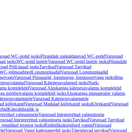
uosad WC-potid jaoks
Põrandale paigaldatavad WC-potid
Varuosad
uad jaoks
WC-potid lastele
Varuosad WC-potid lastele jaoks
Põrandale
sad Prill-lauad jaoks
Tarvikud
Varuosad Tarvikud
a WC-juhtseadmed
Loputusplaadid
Varuosad Loputusplaadid
sservaga
Varuosad Pissuaarid, loputusega, loputusservaga jaoks
Ilma
epesuvalamud
Varuosad Kätepesuvalamud jaoks
Nurk-
amu komplektid
Varuosad Aluskapiga kätepesuvalamu komplektid
iga mööbelvalamu komplektid jaoks
Aluskapiga pinnapealse valamu
tepesuvalamutele
Varuosad Kätepesuvalamutele
ad küljekapid
Varuosad Madalad küljekapid jaoks
Kõrgkapid
Varuosad
arbid
Käterätihoidik ja
reeritud valgustuseta
Varuosad Integreeritud valgustuseta
ruosad Integreeritud valgustuseta jaoks
Tarvikud
Varuosad Tarvikud
emailitud terasest jaoks
Ristkülikukujulised vannid
Varuosad
lid
Varuosad Vanni kattepaneelid jaoks
Täiendavad tarvikud
Varuosad