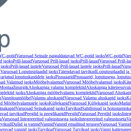
 WC-potid
Varuosad Seinale paigaldatavad WC-potid jaoks
WC-potid
Var
d jaoks
Prill-lauad
Varuosad Prill-lauad jaoks
Prill-lauad
Varuosad Prill-la
 jaoks
Prill-lauad lastele
Varuosad Prill-lauad lastele jaoks
Prill-lauad
Varuo
d
Varuosad Loputusplaadid jaoks
Täiendavad tarvikud
Loputusplaadid j
arjatud loputuskastidele jaoks
Pissuaarid
Pissuaarid, loputusega, loputu
sad Valamud jaoks
Mööbelvalamud
Varuosad Mööbelvalamud jaoks
Kät
Montaažinurgik
Aluskapiga valamu komplektid
Aluskapiga kätepesuval
plektid jaoks
Aluskapiga mööbelvalamu komplektid
Varuosad Aluskap
s
Vannitoamööbel
Valamu aluskapid
Varuosad Valamu aluskapid jaoks
Kä
d Mööbelvalamutele jaoks
Küljekapid
Varuosad Küljekapid jaoks
Madal
inakapid
Varuosad Seinakapid jaoks
Tarvikud
Sahtlisisud ja hoiustamisk
avad tarvikud
Peeglid ja peeglikapid
Peeglid
Varuosad Peeglid jaoks
Integ
a
Varuosad Integreeritud valgustusega jaoks
Integreeritud valgustuseta
Va
rvikud
Dušid ja vannid
Vannid
Vannid emailitud terasest
Varuosad Vannid 
seisvad vannid jaoks
Tarvikud
Varuosad Tarvikud jaoks
Vanni kattepanee