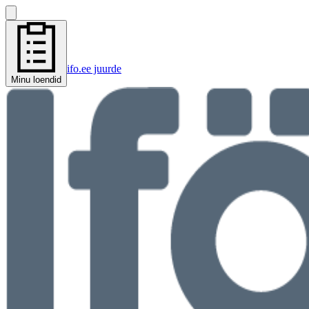
ifo.ee juurde
Minu loendid