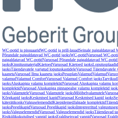
WC-potid ja pissuaarid
WC-potid ja prill-lauad
Seinale paigaldatavad
Põrandale paigaldatavad WC-potid jaoks
WC-potid
Varuosad WC-poti
paigaldatavad WC-potid
Varuosad Põrandale paigaldatavad WC-potid
jaoks
Kinnitusmaterjal
Käetoed
Varuosad Käetoed jaoks
Loputusplaadi
jaoks
Täiendavatele varjatud loputuskastidele
Varuosad Täiendavatele v
kaaneta
Varuosad Ilma kaaneta jaoks
Pesuplats
Valamud
Valamud
Varuo
valamud
Valamud Comfort
Varuosad Valamud Comfort jaoks
Tarvikud
jaoks
Aluskapiga valamu komplektid
Varuosad Aluskapiga valamu kom
komplektid
Varuosad Aluskapiga pinnapealse valamu komplektid jaok
jaoks
Valamutele
Varuosad Valamutele jaoks
Mööbelvalamutele
Varuosa
Kõrgkapid jaoks
Keskmised kapid
Varuosad Keskmised kapid jaoks
Se
käterätikonks
Valguselemendid
Käepidemed
Jalgade komplektid
Täiend
jaoks
Peeglikapid
Varuosad Peeglikapid jaoks
Integreeritud valgustuseg
jaoks
Valguselemendid
Varuosad Valguselemendid jaoks
Täiendavad ta
Ristkülikukujulised vannid jaoks
Eraldiseisvad vannid
Varuosad Eraldi