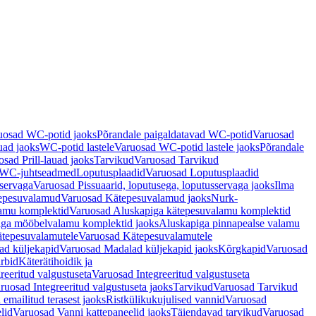
uosad WC-potid jaoks
Põrandale paigaldatavad WC-potid
Varuosad
uad jaoks
WC-potid lastele
Varuosad WC-potid lastele jaoks
Põrandale
sad Prill-lauad jaoks
Tarvikud
Varuosad Tarvikud
a WC-juhtseadmed
Loputusplaadid
Varuosad Loputusplaadid
sservaga
Varuosad Pissuaarid, loputusega, loputusservaga jaoks
Ilma
epesuvalamud
Varuosad Kätepesuvalamud jaoks
Nurk-
amu komplektid
Varuosad Aluskapiga kätepesuvalamu komplektid
iga mööbelvalamu komplektid jaoks
Aluskapiga pinnapealse valamu
tepesuvalamutele
Varuosad Kätepesuvalamutele
ad küljekapid
Varuosad Madalad küljekapid jaoks
Kõrgkapid
Varuosad
arbid
Käterätihoidik ja
reeritud valgustuseta
Varuosad Integreeritud valgustuseta
ruosad Integreeritud valgustuseta jaoks
Tarvikud
Varuosad Tarvikud
emailitud terasest jaoks
Ristkülikukujulised vannid
Varuosad
lid
Varuosad Vanni kattepaneelid jaoks
Täiendavad tarvikud
Varuosad