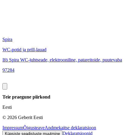
Spira
S
WC-potid ja prill-lauad
W
Ifö Spira WC-juhtseade, elektrooniline, patareitoide, puutevaba
I
97284
9
Teie praegune piirkond
Eesti
©
2026
Geberit Eesti
Impressum
Õigusteave
Andmekaitse deklaratsioon
Deklaratsioonid
Küpsiste seadistuste muutmine