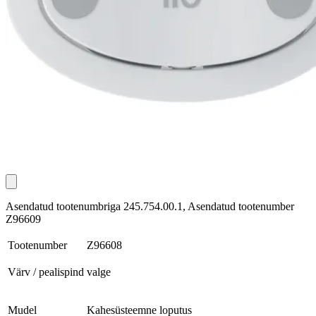
Asendatud tootenumbriga 245.754.00.1, Asendatud tootenumber
Z96609
Tootenumber
Z96608
Värv / pealispind
valge
Mudel
Kahesüsteemne loputus