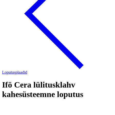
Loputusplaadid
Ifö Cera lülitusklahv
kahesüsteemne loputus