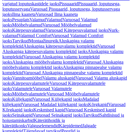
varjatud loputuskastidele jaoks
Pissuaarid
Pissuaarid, loputusega,
loputusservaga
Varuosad Pissuaarid, loputusega, loputusservaga
jaoks
Ilma kaaneta
Varuosad Ilma kaaneta
jaoks
Pesuplats
Valamud
Valamud
Varuosad Valamud
jaoks
Mööbelvalamud
Varuosad Mööbelvalamud
jaoks
Kätepesuvalamud
Varuosad Kätepesuvalamud jaoks
Nurk-
valamud
Valamud Comfort
Varuosad Valamud Comfort
jaoks
Tarvikud
Montaažinurgik
Aluskapiga valamu
komplektid
Aluskapiga kätepesuvalamu komplektid
Varuosad
Aluskapiga kätepesuvalamu komplektid jaoks
Aluskapiga valamu
komplektid
Varuosad Aluskapiga valamu komplektid
jaoks
Aluskapiga mööbelvalamu komplektid
Varuosad Aluskapiga
mööbelvalamu komplektid jaoks
Aluskapiga pinnapealse valamu
komplektid
Varuosad Aluskapiga pinnapealse valamu komplektid
jaoks
Vannitoamööbel
Valamu aluskapid
Varuosad Valamu aluskapid
jaoks
Kätepesuvalamutele
Varuosad Kätepesuvalamutele
jaoks
Valamutele
Varuosad Valamutele
jaoks
Mööbelvalamutele
Varuosad Mööbelvalamutele
jaoks
Küljekapid
Varuosad Küljekapid jaoks
Madalad
küljekapid
Varuosad Madalad küljekapid jaoks
Kõrgkapid
Varuosad
Kõrgkapid jaoks
Keskmised kapid
Varuosad Keskmised kapid
jaoks
Seinakapid
Varuosad Seinakapid jaoks
Tarvikud
Sahtlisisud ja
hoiustamiskarbid
Käterätihoidik ja
käterätikonks
Valguselemendid
Käepidemed
Jalgade
komplektid
Täiendavad tarvikud
Peeglid ja