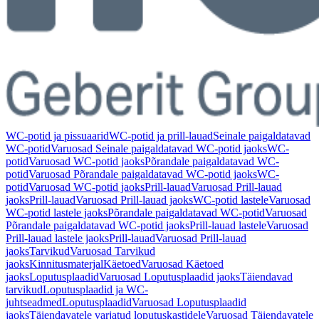
WC-potid ja pissuaarid
WC-potid ja prill-lauad
Seinale paigaldatavad
WC-potid
Varuosad Seinale paigaldatavad WC-potid jaoks
WC-
potid
Varuosad WC-potid jaoks
Põrandale paigaldatavad WC-
potid
Varuosad Põrandale paigaldatavad WC-potid jaoks
WC-
potid
Varuosad WC-potid jaoks
Prill-lauad
Varuosad Prill-lauad
jaoks
Prill-lauad
Varuosad Prill-lauad jaoks
WC-potid lastele
Varuosad
WC-potid lastele jaoks
Põrandale paigaldatavad WC-potid
Varuosad
Põrandale paigaldatavad WC-potid jaoks
Prill-lauad lastele
Varuosad
Prill-lauad lastele jaoks
Prill-lauad
Varuosad Prill-lauad
jaoks
Tarvikud
Varuosad Tarvikud
jaoks
Kinnitusmaterjal
Käetoed
Varuosad Käetoed
jaoks
Loputusplaadid
Varuosad Loputusplaadid jaoks
Täiendavad
tarvikud
Loputusplaadid ja WC-
juhtseadmed
Loputusplaadid
Varuosad Loputusplaadid
jaoks
Täiendavatele varjatud loputuskastidele
Varuosad Täiendavatele