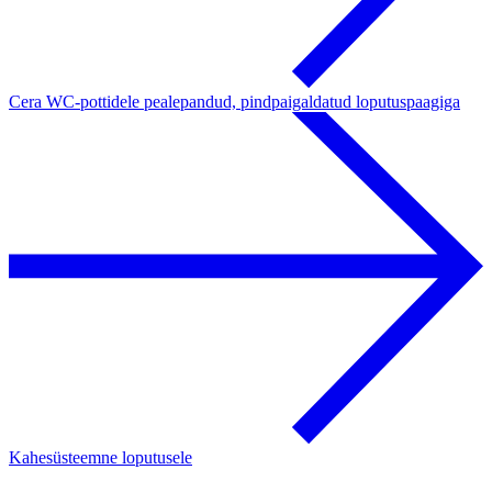
Cera WC-pottidele pealepandud, pindpaigaldatud loputuspaagiga
Kahesüsteemne loputusele