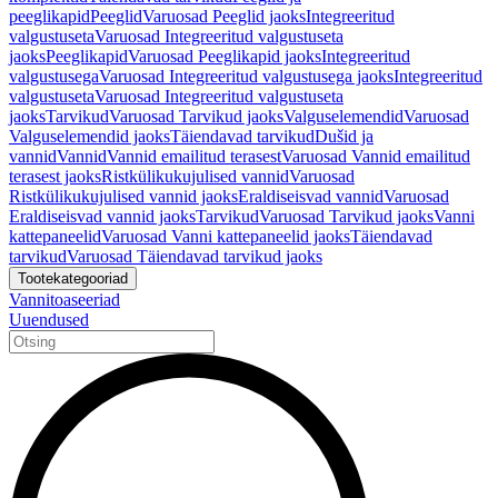
peeglikapid
Peeglid
Varuosad Peeglid jaoks
Integreeritud
valgustuseta
Varuosad Integreeritud valgustuseta
jaoks
Peeglikapid
Varuosad Peeglikapid jaoks
Integreeritud
valgustusega
Varuosad Integreeritud valgustusega jaoks
Integreeritud
valgustuseta
Varuosad Integreeritud valgustuseta
jaoks
Tarvikud
Varuosad Tarvikud jaoks
Valguselemendid
Varuosad
Valguselemendid jaoks
Täiendavad tarvikud
Dušid ja
vannid
Vannid
Vannid emailitud terasest
Varuosad Vannid emailitud
terasest jaoks
Ristkülikukujulised vannid
Varuosad
Ristkülikukujulised vannid jaoks
Eraldiseisvad vannid
Varuosad
Eraldiseisvad vannid jaoks
Tarvikud
Varuosad Tarvikud jaoks
Vanni
kattepaneelid
Varuosad Vanni kattepaneelid jaoks
Täiendavad
tarvikud
Varuosad Täiendavad tarvikud jaoks
Tootekategooriad
Vannitoaseeriad
Uuendused