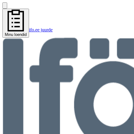
ifo.ee juurde
Minu loendid