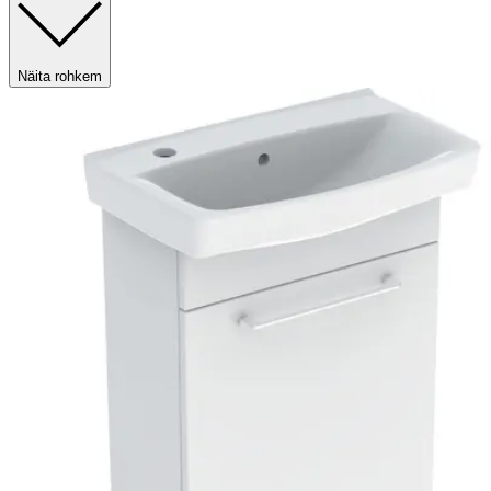
Näita rohkem