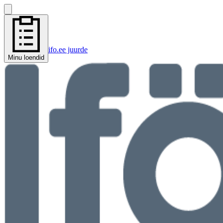
ifo.ee juurde
Minu loendid