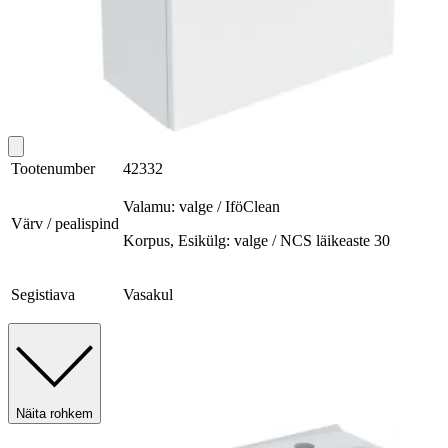
Tootenumber
42332
Valamu: valge / IföClean
Värv / pealispind
Korpus, Esikülg: valge / NCS läikeaste 30
Segistiava
Vasakul
Näita rohkem