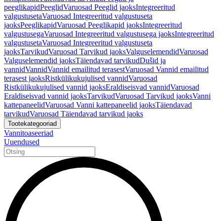
peeglikapid
Peeglid
Varuosad Peeglid jaoks
Integreeritud
valgustuseta
Varuosad Integreeritud valgustuseta
jaoks
Peeglikapid
Varuosad Peeglikapid jaoks
Integreeritud
valgustusega
Varuosad Integreeritud valgustusega jaoks
Integreeritud
valgustuseta
Varuosad Integreeritud valgustuseta
jaoks
Tarvikud
Varuosad Tarvikud jaoks
Valguselemendid
Varuosad
Valguselemendid jaoks
Täiendavad tarvikud
Dušid ja
vannid
Vannid
Vannid emailitud terasest
Varuosad Vannid emailitud
terasest jaoks
Ristkülikukujulised vannid
Varuosad
Ristkülikukujulised vannid jaoks
Eraldiseisvad vannid
Varuosad
Eraldiseisvad vannid jaoks
Tarvikud
Varuosad Tarvikud jaoks
Vanni
kattepaneelid
Varuosad Vanni kattepaneelid jaoks
Täiendavad
tarvikud
Varuosad Täiendavad tarvikud jaoks
Tootekategooriad
Vannitoaseeriad
Uuendused