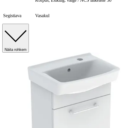
Korpus, Esikülg: valge / NCS läikeaste 30
Segistiava
Vasakul
Näita rohkem