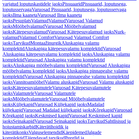
varjatud loputuskastidele jaoks
Pissuaarid
Pissuaarid, loputusega,
loputusservaga
Varuosad Pissuaarid, loputusega, loputusservaga
jaoks
Ilma kaaneta
Varuosad Ilma kaaneta
jaoks
Pesuplats
Valamud
Valamud
Varuosad Valamud
jaoks
Mööbelvalamud
Varuosad Mööbelvalamud
jaoks
Kätepesuvalamud
Varuosad Kätepesuvalamud jaoks
Nurk-
valamud
Valamud Comfort
Varuosad Valamud Comfort
jaoks
Tarvikud
Montaažinurgik
Aluskapiga valamu
komplektid
Aluskapiga kätepesuvalamu komplektid
Varuosad
Aluskapiga kätepesuvalamu komplektid jaoks
Aluskapiga valamu
komplektid
Varuosad Aluskapiga valamu komplektid
jaoks
Aluskapiga mööbelvalamu komplektid
Varuosad Aluskapiga
mööbelvalamu komplektid jaoks
Aluskapiga pinnapealse valamu
komplektid
Varuosad Aluskapiga pinnapealse valamu komplektid
jaoks
Vannitoamööbel
Valamu aluskapid
Varuosad Valamu aluskapid
jaoks
Kätepesuvalamutele
Varuosad Kätepesuvalamutele
jaoks
Valamutele
Varuosad Valamutele
jaoks
Mööbelvalamutele
Varuosad Mööbelvalamutele
jaoks
Küljekapid
Varuosad Küljekapid jaoks
Madalad
küljekapid
Varuosad Madalad küljekapid jaoks
Kõrgkapid
Varuosad
Kõrgkapid jaoks
Keskmised kapid
Varuosad Keskmised kapid
jaoks
Seinakapid
Varuosad Seinakapid jaoks
Tarvikud
Sahtlisisud ja
hoiustamiskarbid
Käterätihoidik ja
käterätikonks
Valguselemendid
Käepidemed
Jalgade
komplektid
Täiendavad tarvikud
Peeglid ja