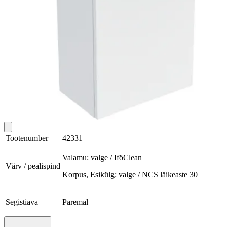
Tootenumber
42331
Valamu: valge / IföClean
Värv / pealispind
Korpus, Esikülg: valge / NCS läikeaste 30
Segistiava
Paremal