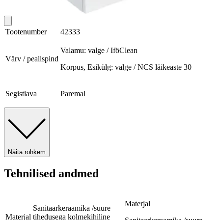
Tootenumber
42333
Valamu: valge / IföClean
Värv / pealispind
Korpus, Esikülg: valge / NCS läikeaste 30
Segistiava
Paremal
Näita rohkem
Tehnilised andmed
Materjal
Sanitaarkeraamika /suure
Materjal
tihedusega kolmekihiline