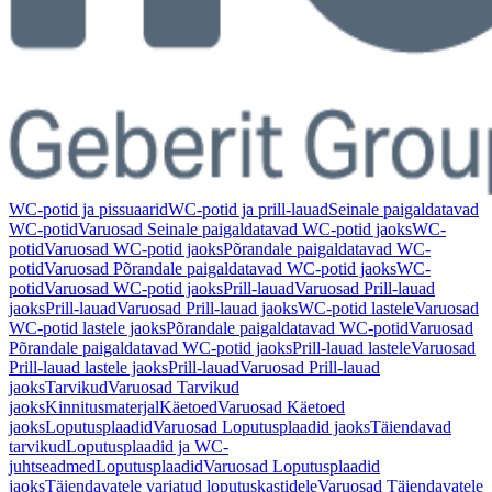
WC-potid ja pissuaarid
WC-potid ja prill-lauad
Seinale paigaldatavad
WC-potid
Varuosad Seinale paigaldatavad WC-potid jaoks
WC-
potid
Varuosad WC-potid jaoks
Põrandale paigaldatavad WC-
potid
Varuosad Põrandale paigaldatavad WC-potid jaoks
WC-
potid
Varuosad WC-potid jaoks
Prill-lauad
Varuosad Prill-lauad
jaoks
Prill-lauad
Varuosad Prill-lauad jaoks
WC-potid lastele
Varuosad
WC-potid lastele jaoks
Põrandale paigaldatavad WC-potid
Varuosad
Põrandale paigaldatavad WC-potid jaoks
Prill-lauad lastele
Varuosad
Prill-lauad lastele jaoks
Prill-lauad
Varuosad Prill-lauad
jaoks
Tarvikud
Varuosad Tarvikud
jaoks
Kinnitusmaterjal
Käetoed
Varuosad Käetoed
jaoks
Loputusplaadid
Varuosad Loputusplaadid jaoks
Täiendavad
tarvikud
Loputusplaadid ja WC-
juhtseadmed
Loputusplaadid
Varuosad Loputusplaadid
jaoks
Täiendavatele varjatud loputuskastidele
Varuosad Täiendavatele