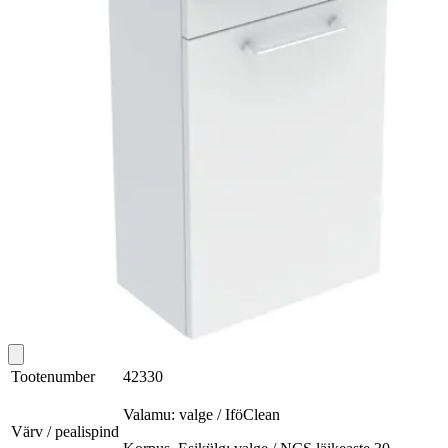
Tootenumber
42330
Valamu: valge / IföClean
Värv / pealispind