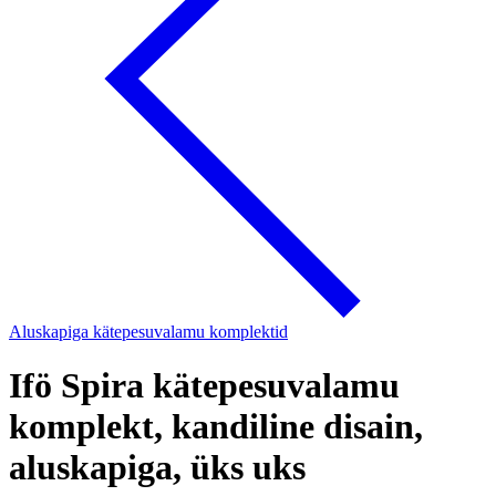
Aluskapiga kätepesuvalamu komplektid
Ifö Spira kätepesuvalamu
komplekt, kandiline disain,
aluskapiga, üks uks