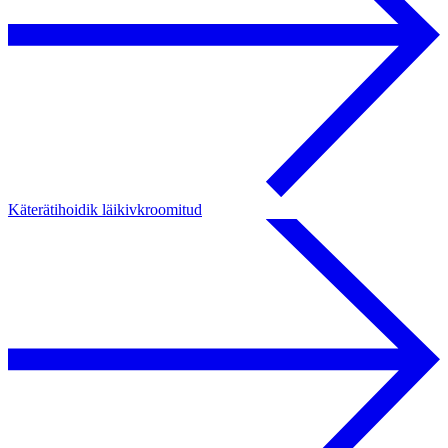
Käterätihoidik läikivkroomitud