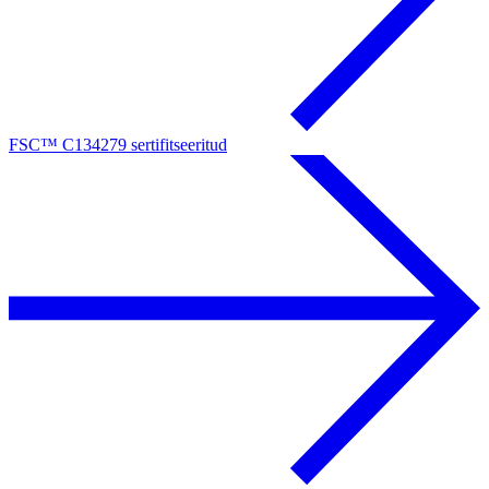
FSC™ C134279 sertifitseeritud