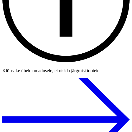
Klõpsake ühele omadusele, et otsida järgmisi tooteid