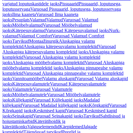
varjatud loputuskastidele jaoks
Pissuaarid
Pissuaarid, loputusega,
loputusservaga
Varuosad Pissuaarid, loputusega, loputusservaga
jaoks
Ilma kaaneta
Varuosad Ilma kaaneta
jaoks
Pesuplats
Valamud
Valamud
Varuosad Valamud
jaoks
Mööbelvalamud
Varuosad Mööbelvalamud
jaoks
Kätepesuvalamud
Varuosad Kätepesuvalamud jaoks
Nurk-
valamud
Valamud Comfort
Varuosad Valamud Comfort
jaoks
Tarvikud
Montaažinurgik
Aluskapiga valamu
komplektid
Aluskapiga kätepesuvalamu komplektid
Varuosad
Aluskapiga kätepesuvalamu komplektid jaoks
Aluskapiga valamu
komplektid
Varuosad Aluskapiga valamu komplektid
jaoks
Aluskapiga mööbelvalamu komplektid
Varuosad Aluskapiga
mööbelvalamu komplektid jaoks
Aluskapiga pinnapealse valamu
komplektid
Varuosad Aluskapiga pinnapealse valamu komplektid
jaoks
Vannitoamööbel
Valamu aluskapid
Varuosad Valamu aluskapid
jaoks
Kätepesuvalamutele
Varuosad Kätepesuvalamutele
jaoks
Valamutele
Varuosad Valamutele
jaoks
Mööbelvalamutele
Varuosad Mööbelvalamutele
jaoks
Küljekapid
Varuosad Küljekapid jaoks
Madalad
küljekapid
Varuosad Madalad küljekapid jaoks
Kõrgkapid
Varuosad
Kõrgkapid jaoks
Keskmised kapid
Varuosad Keskmised kapid
jaoks
Seinakapid
Varuosad Seinakapid jaoks
Tarvikud
Sahtlisisud ja
hoiustamiskarbid
Käterätihoidik ja
käterätikonks
Valguselemendid
Käepidemed
Jalgade
komplektid
Täiendavad tarvikud
Peeglid ja