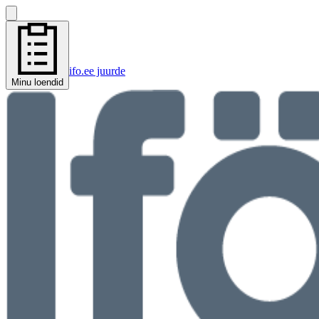
ifo.ee juurde
Minu loendid