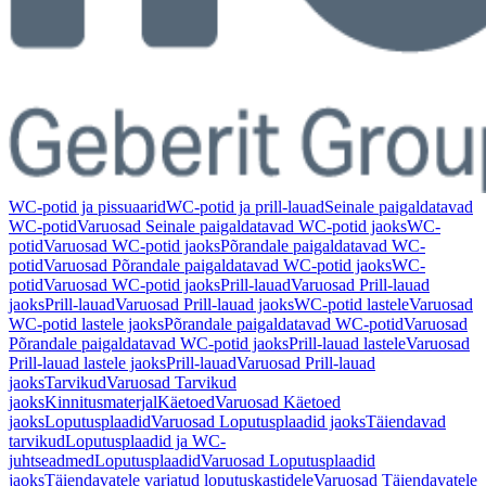
WC-potid ja pissuaarid
WC-potid ja prill-lauad
Seinale paigaldatavad
WC-potid
Varuosad Seinale paigaldatavad WC-potid jaoks
WC-
potid
Varuosad WC-potid jaoks
Põrandale paigaldatavad WC-
potid
Varuosad Põrandale paigaldatavad WC-potid jaoks
WC-
potid
Varuosad WC-potid jaoks
Prill-lauad
Varuosad Prill-lauad
jaoks
Prill-lauad
Varuosad Prill-lauad jaoks
WC-potid lastele
Varuosad
WC-potid lastele jaoks
Põrandale paigaldatavad WC-potid
Varuosad
Põrandale paigaldatavad WC-potid jaoks
Prill-lauad lastele
Varuosad
Prill-lauad lastele jaoks
Prill-lauad
Varuosad Prill-lauad
jaoks
Tarvikud
Varuosad Tarvikud
jaoks
Kinnitusmaterjal
Käetoed
Varuosad Käetoed
jaoks
Loputusplaadid
Varuosad Loputusplaadid jaoks
Täiendavad
tarvikud
Loputusplaadid ja WC-
juhtseadmed
Loputusplaadid
Varuosad Loputusplaadid
jaoks
Täiendavatele varjatud loputuskastidele
Varuosad Täiendavatele