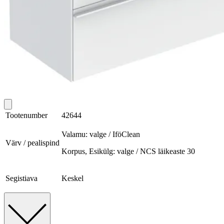
Tootenumber
42644
Valamu: valge / IföClean
Värv / pealispind
Korpus, Esikülg: valge / NCS läikeaste 30
Segistiava
Keskel