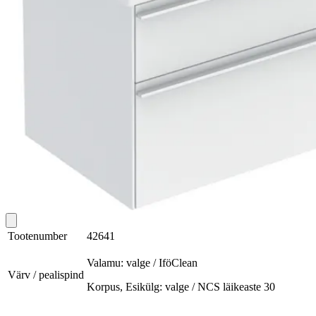
Tootenumber
42641
Valamu: valge / IföClean
Värv / pealispind
Korpus, Esikülg: valge / NCS läikeaste 30