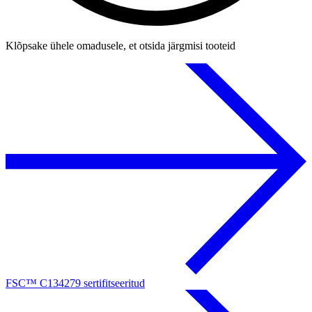
Klõpsake ühele omadusele, et otsida järgmisi tooteid
FSC™ C134279 sertifitseeritud