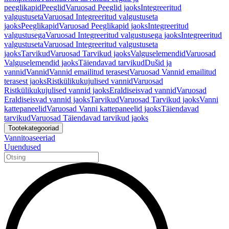
peeglikapid
Peeglid
Varuosad Peeglid jaoks
Integreeritud
valgustuseta
Varuosad Integreeritud valgustuseta
jaoks
Peeglikapid
Varuosad Peeglikapid jaoks
Integreeritud
valgustusega
Varuosad Integreeritud valgustusega jaoks
Integreeritud
valgustuseta
Varuosad Integreeritud valgustuseta
jaoks
Tarvikud
Varuosad Tarvikud jaoks
Valguselemendid
Varuosad
Valguselemendid jaoks
Täiendavad tarvikud
Dušid ja
vannid
Vannid
Vannid emailitud terasest
Varuosad Vannid emailitud
terasest jaoks
Ristkülikukujulised vannid
Varuosad
Ristkülikukujulised vannid jaoks
Eraldiseisvad vannid
Varuosad
Eraldiseisvad vannid jaoks
Tarvikud
Varuosad Tarvikud jaoks
Vanni
kattepaneelid
Varuosad Vanni kattepaneelid jaoks
Täiendavad
tarvikud
Varuosad Täiendavad tarvikud jaoks
Tootekategooriad
Vannitoaseeriad
Uuendused