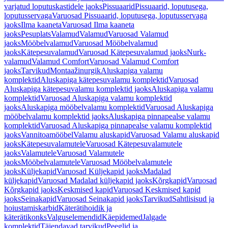
varjatud loputuskastidele jaoks
Pissuaarid
Pissuaarid, loputusega,
loputusservaga
Varuosad Pissuaarid, loputusega, loputusservaga
jaoks
Ilma kaaneta
Varuosad Ilma kaaneta
jaoks
Pesuplats
Valamud
Valamud
Varuosad Valamud
jaoks
Mööbelvalamud
Varuosad Mööbelvalamud
jaoks
Kätepesuvalamud
Varuosad Kätepesuvalamud jaoks
Nurk-
valamud
Valamud Comfort
Varuosad Valamud Comfort
jaoks
Tarvikud
Montaažinurgik
Aluskapiga valamu
komplektid
Aluskapiga kätepesuvalamu komplektid
Varuosad
Aluskapiga kätepesuvalamu komplektid jaoks
Aluskapiga valamu
komplektid
Varuosad Aluskapiga valamu komplektid
jaoks
Aluskapiga mööbelvalamu komplektid
Varuosad Aluskapiga
mööbelvalamu komplektid jaoks
Aluskapiga pinnapealse valamu
komplektid
Varuosad Aluskapiga pinnapealse valamu komplektid
jaoks
Vannitoamööbel
Valamu aluskapid
Varuosad Valamu aluskapid
jaoks
Kätepesuvalamutele
Varuosad Kätepesuvalamutele
jaoks
Valamutele
Varuosad Valamutele
jaoks
Mööbelvalamutele
Varuosad Mööbelvalamutele
jaoks
Küljekapid
Varuosad Küljekapid jaoks
Madalad
küljekapid
Varuosad Madalad küljekapid jaoks
Kõrgkapid
Varuosad
Kõrgkapid jaoks
Keskmised kapid
Varuosad Keskmised kapid
jaoks
Seinakapid
Varuosad Seinakapid jaoks
Tarvikud
Sahtlisisud ja
hoiustamiskarbid
Käterätihoidik ja
käterätikonks
Valguselemendid
Käepidemed
Jalgade
komplektid
Täiendavad tarvikud
Peeglid ja