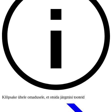
Klõpsake ühele omadusele, et otsida järgmisi tooteid