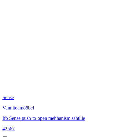
Sense
V
Vannitoamööbel
I
Ifö Sense push-to-open mehhanism sahtlile
4
42567