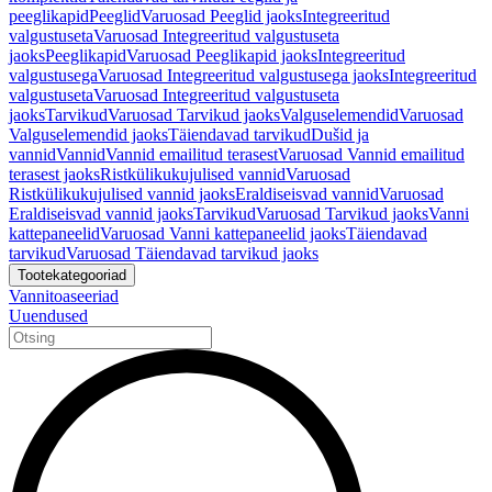
peeglikapid
Peeglid
Varuosad Peeglid jaoks
Integreeritud
valgustuseta
Varuosad Integreeritud valgustuseta
jaoks
Peeglikapid
Varuosad Peeglikapid jaoks
Integreeritud
valgustusega
Varuosad Integreeritud valgustusega jaoks
Integreeritud
valgustuseta
Varuosad Integreeritud valgustuseta
jaoks
Tarvikud
Varuosad Tarvikud jaoks
Valguselemendid
Varuosad
Valguselemendid jaoks
Täiendavad tarvikud
Dušid ja
vannid
Vannid
Vannid emailitud terasest
Varuosad Vannid emailitud
terasest jaoks
Ristkülikukujulised vannid
Varuosad
Ristkülikukujulised vannid jaoks
Eraldiseisvad vannid
Varuosad
Eraldiseisvad vannid jaoks
Tarvikud
Varuosad Tarvikud jaoks
Vanni
kattepaneelid
Varuosad Vanni kattepaneelid jaoks
Täiendavad
tarvikud
Varuosad Täiendavad tarvikud jaoks
Tootekategooriad
Vannitoaseeriad
Uuendused