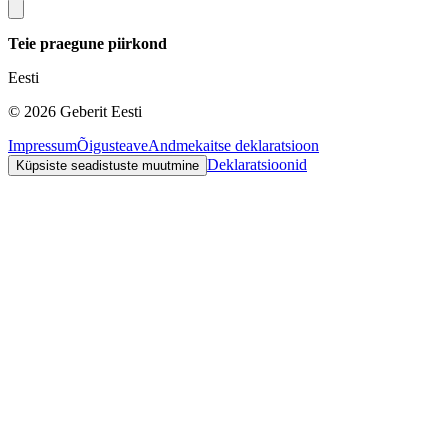
Teie praegune piirkond
Eesti
©
2026
Geberit Eesti
Impressum
Õigusteave
Andmekaitse deklaratsioon
Deklaratsioonid
Küpsiste seadistuste muutmine