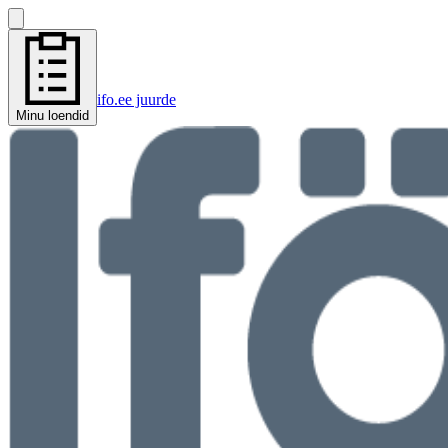
ifo.ee juurde
Minu loendid