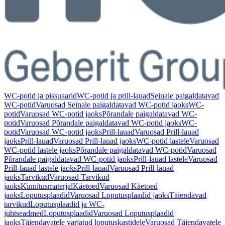
WC-potid ja pissuaarid
WC-potid ja prill-lauad
Seinale paigaldatavad
WC-potid
Varuosad Seinale paigaldatavad WC-potid jaoks
WC-
potid
Varuosad WC-potid jaoks
Põrandale paigaldatavad WC-
potid
Varuosad Põrandale paigaldatavad WC-potid jaoks
WC-
potid
Varuosad WC-potid jaoks
Prill-lauad
Varuosad Prill-lauad
jaoks
Prill-lauad
Varuosad Prill-lauad jaoks
WC-potid lastele
Varuosad
WC-potid lastele jaoks
Põrandale paigaldatavad WC-potid
Varuosad
Põrandale paigaldatavad WC-potid jaoks
Prill-lauad lastele
Varuosad
Prill-lauad lastele jaoks
Prill-lauad
Varuosad Prill-lauad
jaoks
Tarvikud
Varuosad Tarvikud
jaoks
Kinnitusmaterjal
Käetoed
Varuosad Käetoed
jaoks
Loputusplaadid
Varuosad Loputusplaadid jaoks
Täiendavad
tarvikud
Loputusplaadid ja WC-
juhtseadmed
Loputusplaadid
Varuosad Loputusplaadid
jaoks
Täiendavatele varjatud loputuskastidele
Varuosad Täiendavatele