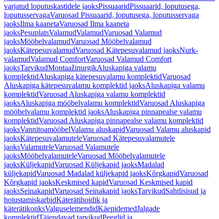
varjatud loputuskastidele jaoks
Pissuaarid
Pissuaarid, loputusega,
loputusservaga
Varuosad Pissuaarid, loputusega, loputusservaga
jaoks
Ilma kaaneta
Varuosad Ilma kaaneta
jaoks
Pesuplats
Valamud
Valamud
Varuosad Valamud
jaoks
Mööbelvalamud
Varuosad Mööbelvalamud
jaoks
Kätepesuvalamud
Varuosad Kätepesuvalamud jaoks
Nurk-
valamud
Valamud Comfort
Varuosad Valamud Comfort
jaoks
Tarvikud
Montaažinurgik
Aluskapiga valamu
komplektid
Aluskapiga kätepesuvalamu komplektid
Varuosad
Aluskapiga kätepesuvalamu komplektid jaoks
Aluskapiga valamu
komplektid
Varuosad Aluskapiga valamu komplektid
jaoks
Aluskapiga mööbelvalamu komplektid
Varuosad Aluskapiga
mööbelvalamu komplektid jaoks
Aluskapiga pinnapealse valamu
komplektid
Varuosad Aluskapiga pinnapealse valamu komplektid
jaoks
Vannitoamööbel
Valamu aluskapid
Varuosad Valamu aluskapid
jaoks
Kätepesuvalamutele
Varuosad Kätepesuvalamutele
jaoks
Valamutele
Varuosad Valamutele
jaoks
Mööbelvalamutele
Varuosad Mööbelvalamutele
jaoks
Küljekapid
Varuosad Küljekapid jaoks
Madalad
küljekapid
Varuosad Madalad küljekapid jaoks
Kõrgkapid
Varuosad
Kõrgkapid jaoks
Keskmised kapid
Varuosad Keskmised kapid
jaoks
Seinakapid
Varuosad Seinakapid jaoks
Tarvikud
Sahtlisisud ja
hoiustamiskarbid
Käterätihoidik ja
käterätikonks
Valguselemendid
Käepidemed
Jalgade
komplektid
Täiendavad tarvikud
Peeglid ja