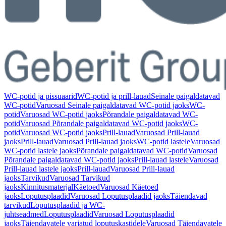
WC-potid ja pissuaarid
WC-potid ja prill-lauad
Seinale paigaldatavad
WC-potid
Varuosad Seinale paigaldatavad WC-potid jaoks
WC-
potid
Varuosad WC-potid jaoks
Põrandale paigaldatavad WC-
potid
Varuosad Põrandale paigaldatavad WC-potid jaoks
WC-
potid
Varuosad WC-potid jaoks
Prill-lauad
Varuosad Prill-lauad
jaoks
Prill-lauad
Varuosad Prill-lauad jaoks
WC-potid lastele
Varuosad
WC-potid lastele jaoks
Põrandale paigaldatavad WC-potid
Varuosad
Põrandale paigaldatavad WC-potid jaoks
Prill-lauad lastele
Varuosad
Prill-lauad lastele jaoks
Prill-lauad
Varuosad Prill-lauad
jaoks
Tarvikud
Varuosad Tarvikud
jaoks
Kinnitusmaterjal
Käetoed
Varuosad Käetoed
jaoks
Loputusplaadid
Varuosad Loputusplaadid jaoks
Täiendavad
tarvikud
Loputusplaadid ja WC-
juhtseadmed
Loputusplaadid
Varuosad Loputusplaadid
jaoks
Täiendavatele varjatud loputuskastidele
Varuosad Täiendavatele