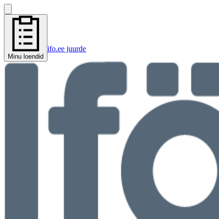
ifo.ee juurde
Minu loendid