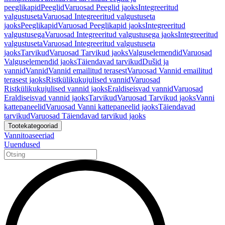
peeglikapid
Peeglid
Varuosad Peeglid jaoks
Integreeritud
valgustuseta
Varuosad Integreeritud valgustuseta
jaoks
Peeglikapid
Varuosad Peeglikapid jaoks
Integreeritud
valgustusega
Varuosad Integreeritud valgustusega jaoks
Integreeritud
valgustuseta
Varuosad Integreeritud valgustuseta
jaoks
Tarvikud
Varuosad Tarvikud jaoks
Valguselemendid
Varuosad
Valguselemendid jaoks
Täiendavad tarvikud
Dušid ja
vannid
Vannid
Vannid emailitud terasest
Varuosad Vannid emailitud
terasest jaoks
Ristkülikukujulised vannid
Varuosad
Ristkülikukujulised vannid jaoks
Eraldiseisvad vannid
Varuosad
Eraldiseisvad vannid jaoks
Tarvikud
Varuosad Tarvikud jaoks
Vanni
kattepaneelid
Varuosad Vanni kattepaneelid jaoks
Täiendavad
tarvikud
Varuosad Täiendavad tarvikud jaoks
Tootekategooriad
Vannitoaseeriad
Uuendused