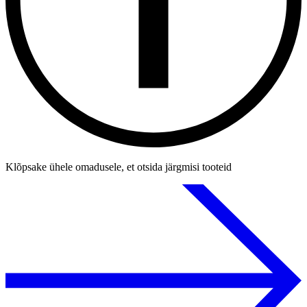
Klõpsake ühele omadusele, et otsida järgmisi tooteid