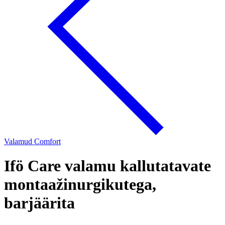
Valamud Comfort
Ifö Care valamu kallutatavate
montaažinurgikutega,
barjäärita