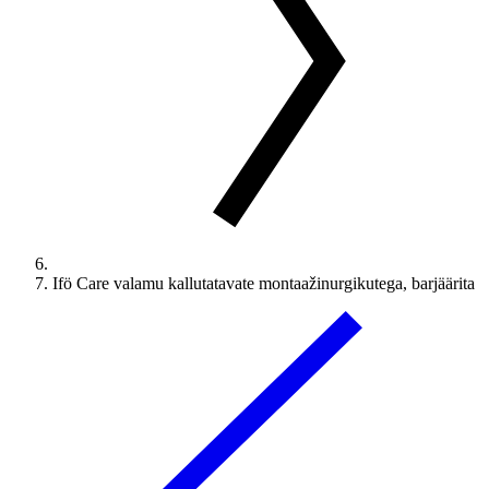
Ifö Care valamu kallutatavate montaažinurgikutega, barjäärita