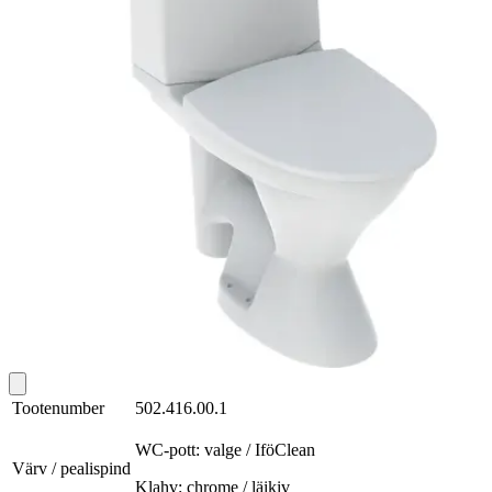
Tootenumber
502.416.00.1
WC-pott: valge / IföClean
Värv / pealispind
Klahv: chrome / läikiv