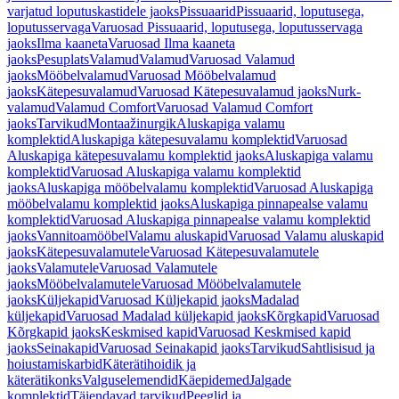
varjatud loputuskastidele jaoks
Pissuaarid
Pissuaarid, loputusega,
loputusservaga
Varuosad Pissuaarid, loputusega, loputusservaga
jaoks
Ilma kaaneta
Varuosad Ilma kaaneta
jaoks
Pesuplats
Valamud
Valamud
Varuosad Valamud
jaoks
Mööbelvalamud
Varuosad Mööbelvalamud
jaoks
Kätepesuvalamud
Varuosad Kätepesuvalamud jaoks
Nurk-
valamud
Valamud Comfort
Varuosad Valamud Comfort
jaoks
Tarvikud
Montaažinurgik
Aluskapiga valamu
komplektid
Aluskapiga kätepesuvalamu komplektid
Varuosad
Aluskapiga kätepesuvalamu komplektid jaoks
Aluskapiga valamu
komplektid
Varuosad Aluskapiga valamu komplektid
jaoks
Aluskapiga mööbelvalamu komplektid
Varuosad Aluskapiga
mööbelvalamu komplektid jaoks
Aluskapiga pinnapealse valamu
komplektid
Varuosad Aluskapiga pinnapealse valamu komplektid
jaoks
Vannitoamööbel
Valamu aluskapid
Varuosad Valamu aluskapid
jaoks
Kätepesuvalamutele
Varuosad Kätepesuvalamutele
jaoks
Valamutele
Varuosad Valamutele
jaoks
Mööbelvalamutele
Varuosad Mööbelvalamutele
jaoks
Küljekapid
Varuosad Küljekapid jaoks
Madalad
küljekapid
Varuosad Madalad küljekapid jaoks
Kõrgkapid
Varuosad
Kõrgkapid jaoks
Keskmised kapid
Varuosad Keskmised kapid
jaoks
Seinakapid
Varuosad Seinakapid jaoks
Tarvikud
Sahtlisisud ja
hoiustamiskarbid
Käterätihoidik ja
käterätikonks
Valguselemendid
Käepidemed
Jalgade
komplektid
Täiendavad tarvikud
Peeglid ja