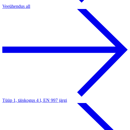
Veeühendus all
Tüüp 1, täiskogus 4 l, EN 997 järgi