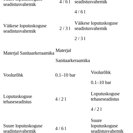
4 / 6 l
seadistusvahemik
seadistusvahemik
4 / 6 l
Väikese loputuskoguse
Väikese loputuskoguse
2 / 3 l
seadistusvahemik
seadistusvahemik
2 / 3 l
Materjal
Materjal
Sanitaarkeraamika
Sanitaarkeraamika
Voolurõhk
Voolurõhk
0.1–10 bar
0.1–10 bar
Loputuskoguse
Loputuskoguse
4 / 2 l
tehaseseadistus
tehaseseadistus
4 / 2 l
Suure
Suure loputuskoguse
loputuskoguse
4 / 6 l
seadistusvahemik
seadistusvahemik