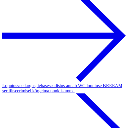
Loputusvee kogus, tehaseseadistus annab WC loputuse BREEAM
sertifitseerimisel kõrgeima punktisumma