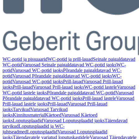
WC-potid ja pissuaarid
WC-potid ja prill-lauad
Seinale paigaldatavad
WC-potid
Varuosad Seinale paigaldatavad WC-potid jaoks
WC-
potid
Varuosad WC-potid jaoks
Põrandale paigaldatavad WC-
potid
Varuosad Põrandale paigaldatavad WC-potid jaoks
WC-
potid
Varuosad WC-potid jaoks
Prill-lauad
Varuosad Prill-lauad
jaoks
Prill-lauad
Varuosad Prill-lauad jaoks
WC-potid lastele
Varuosad
WC-potid lastele jaoks
Põrandale paigaldatavad WC-potid
Varuosad
Põrandale paigaldatavad WC-potid jaoks
Prill-lauad lastele
Varuosad
Prill-lauad lastele jaoks
Prill-lauad
Varuosad Prill-lauad
jaoks
Tarvikud
Varuosad Tarvikud
jaoks
Kinnitusmaterjal
Käetoed
Varuosad Käetoed
jaoks
Loputusplaadid
Varuosad Loputusplaadid jaoks
Täiendavad
tarvikud
Loputusplaadid ja WC-
juhtseadmed
Loputusplaadid
Varuosad Loputusplaadid
jaoks
Täiendavatele varjatud loputuskastidele
Varuosad Täiendavatele