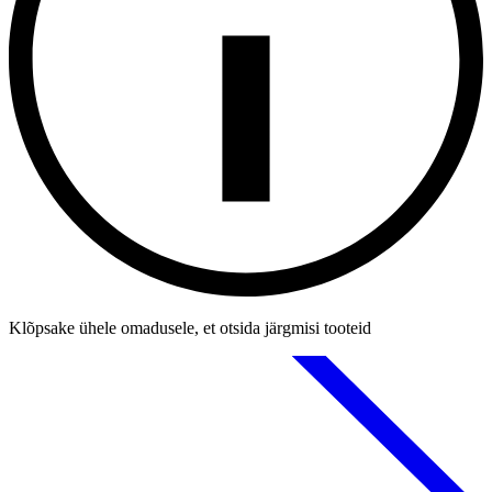
Klõpsake ühele omadusele, et otsida järgmisi tooteid