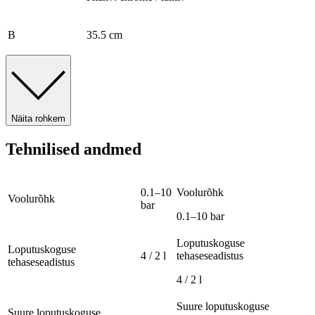
B
35.5 cm
Näita rohkem
Tehnilised andmed
0.1–10
Voolurõhk
Voolurõhk
bar
0.1–10 bar
Loputuskoguse
Loputuskoguse
4 / 2 l
tehaseseadistus
tehaseseadistus
4 / 2 l
Suure loputuskoguse
Suure loputuskoguse