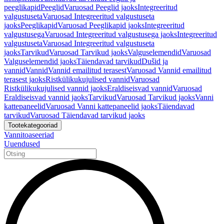
peeglikapid
Peeglid
Varuosad Peeglid jaoks
Integreeritud
valgustuseta
Varuosad Integreeritud valgustuseta
jaoks
Peeglikapid
Varuosad Peeglikapid jaoks
Integreeritud
valgustusega
Varuosad Integreeritud valgustusega jaoks
Integreeritud
valgustuseta
Varuosad Integreeritud valgustuseta
jaoks
Tarvikud
Varuosad Tarvikud jaoks
Valguselemendid
Varuosad
Valguselemendid jaoks
Täiendavad tarvikud
Dušid ja
vannid
Vannid
Vannid emailitud terasest
Varuosad Vannid emailitud
terasest jaoks
Ristkülikukujulised vannid
Varuosad
Ristkülikukujulised vannid jaoks
Eraldiseisvad vannid
Varuosad
Eraldiseisvad vannid jaoks
Tarvikud
Varuosad Tarvikud jaoks
Vanni
kattepaneelid
Varuosad Vanni kattepaneelid jaoks
Täiendavad
tarvikud
Varuosad Täiendavad tarvikud jaoks
Tootekategooriad
Vannitoaseeriad
Uuendused