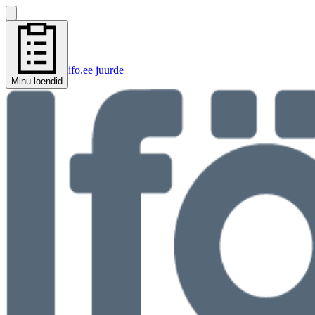
ifo.ee juurde
Minu loendid