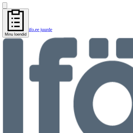
ifo.ee juurde
Minu loendid