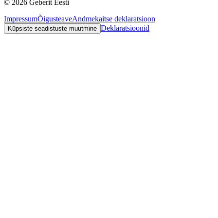
©
2026
Geberit Eesti
Impressum
Õigusteave
Andmekaitse deklaratsioon
Deklaratsioonid
Küpsiste seadistuste muutmine