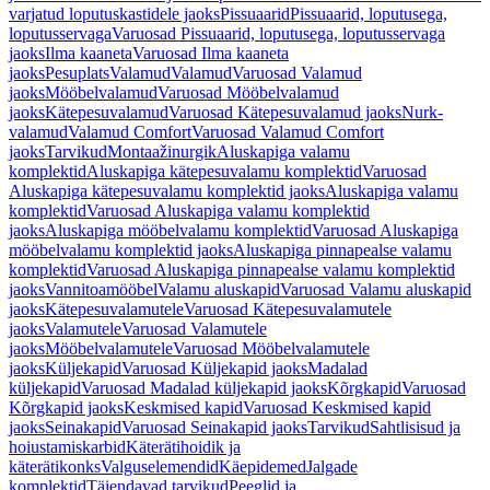
varjatud loputuskastidele jaoks
Pissuaarid
Pissuaarid, loputusega,
loputusservaga
Varuosad Pissuaarid, loputusega, loputusservaga
jaoks
Ilma kaaneta
Varuosad Ilma kaaneta
jaoks
Pesuplats
Valamud
Valamud
Varuosad Valamud
jaoks
Mööbelvalamud
Varuosad Mööbelvalamud
jaoks
Kätepesuvalamud
Varuosad Kätepesuvalamud jaoks
Nurk-
valamud
Valamud Comfort
Varuosad Valamud Comfort
jaoks
Tarvikud
Montaažinurgik
Aluskapiga valamu
komplektid
Aluskapiga kätepesuvalamu komplektid
Varuosad
Aluskapiga kätepesuvalamu komplektid jaoks
Aluskapiga valamu
komplektid
Varuosad Aluskapiga valamu komplektid
jaoks
Aluskapiga mööbelvalamu komplektid
Varuosad Aluskapiga
mööbelvalamu komplektid jaoks
Aluskapiga pinnapealse valamu
komplektid
Varuosad Aluskapiga pinnapealse valamu komplektid
jaoks
Vannitoamööbel
Valamu aluskapid
Varuosad Valamu aluskapid
jaoks
Kätepesuvalamutele
Varuosad Kätepesuvalamutele
jaoks
Valamutele
Varuosad Valamutele
jaoks
Mööbelvalamutele
Varuosad Mööbelvalamutele
jaoks
Küljekapid
Varuosad Küljekapid jaoks
Madalad
küljekapid
Varuosad Madalad küljekapid jaoks
Kõrgkapid
Varuosad
Kõrgkapid jaoks
Keskmised kapid
Varuosad Keskmised kapid
jaoks
Seinakapid
Varuosad Seinakapid jaoks
Tarvikud
Sahtlisisud ja
hoiustamiskarbid
Käterätihoidik ja
käterätikonks
Valguselemendid
Käepidemed
Jalgade
komplektid
Täiendavad tarvikud
Peeglid ja