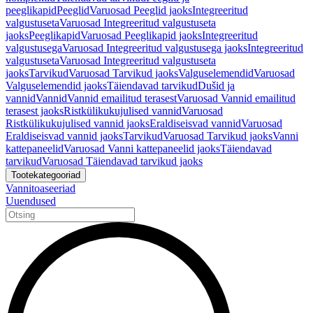
peeglikapid
Peeglid
Varuosad Peeglid jaoks
Integreeritud
valgustuseta
Varuosad Integreeritud valgustuseta
jaoks
Peeglikapid
Varuosad Peeglikapid jaoks
Integreeritud
valgustusega
Varuosad Integreeritud valgustusega jaoks
Integreeritud
valgustuseta
Varuosad Integreeritud valgustuseta
jaoks
Tarvikud
Varuosad Tarvikud jaoks
Valguselemendid
Varuosad
Valguselemendid jaoks
Täiendavad tarvikud
Dušid ja
vannid
Vannid
Vannid emailitud terasest
Varuosad Vannid emailitud
terasest jaoks
Ristkülikukujulised vannid
Varuosad
Ristkülikukujulised vannid jaoks
Eraldiseisvad vannid
Varuosad
Eraldiseisvad vannid jaoks
Tarvikud
Varuosad Tarvikud jaoks
Vanni
kattepaneelid
Varuosad Vanni kattepaneelid jaoks
Täiendavad
tarvikud
Varuosad Täiendavad tarvikud jaoks
Tootekategooriad
Vannitoaseeriad
Uuendused