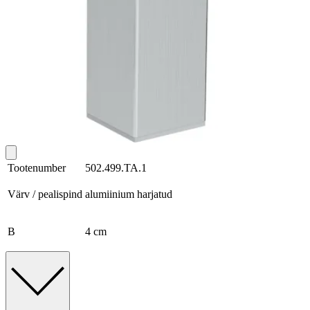
Tootenumber
502.499.TA.1
Värv / pealispind
alumiinium harjatud
B
4 cm