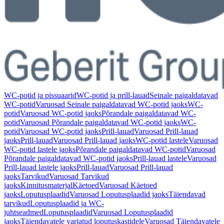
WC-potid ja pissuaarid
WC-potid ja prill-lauad
Seinale paigaldatavad
WC-potid
Varuosad Seinale paigaldatavad WC-potid jaoks
WC-
potid
Varuosad WC-potid jaoks
Põrandale paigaldatavad WC-
potid
Varuosad Põrandale paigaldatavad WC-potid jaoks
WC-
potid
Varuosad WC-potid jaoks
Prill-lauad
Varuosad Prill-lauad
jaoks
Prill-lauad
Varuosad Prill-lauad jaoks
WC-potid lastele
Varuosad
WC-potid lastele jaoks
Põrandale paigaldatavad WC-potid
Varuosad
Põrandale paigaldatavad WC-potid jaoks
Prill-lauad lastele
Varuosad
Prill-lauad lastele jaoks
Prill-lauad
Varuosad Prill-lauad
jaoks
Tarvikud
Varuosad Tarvikud
jaoks
Kinnitusmaterjal
Käetoed
Varuosad Käetoed
jaoks
Loputusplaadid
Varuosad Loputusplaadid jaoks
Täiendavad
tarvikud
Loputusplaadid ja WC-
juhtseadmed
Loputusplaadid
Varuosad Loputusplaadid
jaoks
Täiendavatele varjatud loputuskastidele
Varuosad Täiendavatele