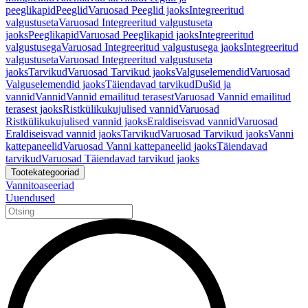
peeglikapid
Peeglid
Varuosad Peeglid jaoks
Integreeritud
valgustuseta
Varuosad Integreeritud valgustuseta
jaoks
Peeglikapid
Varuosad Peeglikapid jaoks
Integreeritud
valgustusega
Varuosad Integreeritud valgustusega jaoks
Integreeritud
valgustuseta
Varuosad Integreeritud valgustuseta
jaoks
Tarvikud
Varuosad Tarvikud jaoks
Valguselemendid
Varuosad
Valguselemendid jaoks
Täiendavad tarvikud
Dušid ja
vannid
Vannid
Vannid emailitud terasest
Varuosad Vannid emailitud
terasest jaoks
Ristkülikukujulised vannid
Varuosad
Ristkülikukujulised vannid jaoks
Eraldiseisvad vannid
Varuosad
Eraldiseisvad vannid jaoks
Tarvikud
Varuosad Tarvikud jaoks
Vanni
kattepaneelid
Varuosad Vanni kattepaneelid jaoks
Täiendavad
tarvikud
Varuosad Täiendavad tarvikud jaoks
Tootekategooriad
Vannitoaseeriad
Uuendused