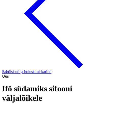
Sahtlisisud ja hoiustamiskarbid
Uus
Ifö südamiks sifooni
väljalõikele