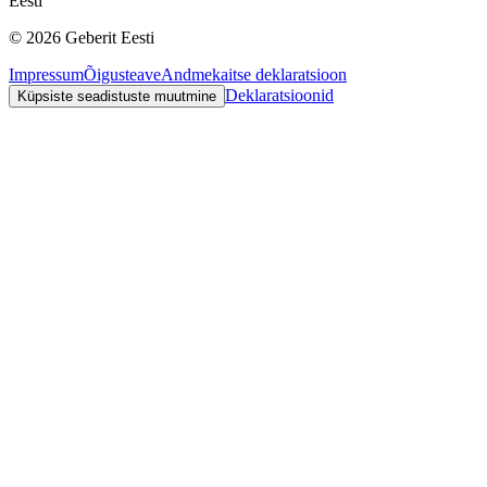
Eesti
©
2026
Geberit Eesti
Impressum
Õigusteave
Andmekaitse deklaratsioon
Deklaratsioonid
Küpsiste seadistuste muutmine