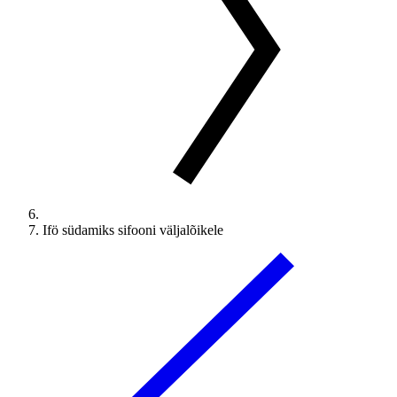
Ifö südamiks sifooni väljalõikele