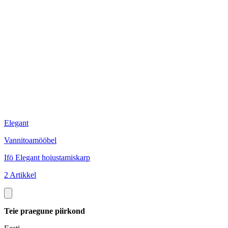
Elegant
V
Vannitoamööbel
I
Ifö Elegant hoiustamiskarp
5
2 Artikkel
Teie praegune piirkond