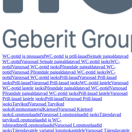
WC-potid ja pissuaarid
WC-potid ja prill-lauad
Seinale paigaldatavad
WC-potid
Varuosad Seinale paigaldatavad WC-potid jaoks
WC-
potid
Varuosad WC-potid jaoks
Põrandale paigaldatavad WC-
potid
Varuosad Põrandale paigaldatavad WC-potid jaoks
WC-
potid
Varuosad WC-potid jaoks
Prill-lauad
Varuosad Prill-lauad
jaoks
Prill-lauad
Varuosad Prill-lauad jaoks
WC-potid lastele
Varuosad
WC-potid lastele jaoks
Põrandale paigaldatavad WC-potid
Varuosad
Põrandale paigaldatavad WC-potid jaoks
Prill-lauad lastele
Varuosad
Prill-lauad lastele jaoks
Prill-lauad
Varuosad Prill-lauad
jaoks
Tarvikud
Varuosad Tarvikud
jaoks
Kinnitusmaterjal
Käetoed
Varuosad Käetoed
jaoks
Loputusplaadid
Varuosad Loputusplaadid jaoks
Täiendavad
tarvikud
Loputusplaadid ja WC-
juhtseadmed
Loputusplaadid
Varuosad Loputusplaadid
jaoks
Täiendavatele varjatud loputuskastidele
Varuosad Täiendavatele