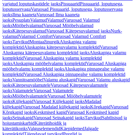
varjatud loputuskastidele jaoks
Pissuaarid
Pissuaarid, loputusega,
loputusservaga
Varuosad Pissuaarid, loputusega, loputusservaga
jaoks
Ilma kaaneta
Varuosad Ilma kaaneta
jaoks
Pesuplats
Valamud
Valamud
Varuosad Valamud
jaoks
Mööbelvalamud
Varuosad Mööbelvalamud
jaoks
Kätepesuvalamud
Varuosad Kätepesuvalamud jaoks
Nurk-
valamud
Valamud Comfort
Varuosad Valamud Comfort
jaoks
Tarvikud
Montaažinurgik
Aluskapiga valamu
komplektid
Aluskapiga kätepesuvalamu komplektid
Varuosad
Aluskapiga kätepesuvalamu komplektid jaoks
Aluskapiga valamu
komplektid
Varuosad Aluskapiga valamu komplektid
jaoks
Aluskapiga mööbelvalamu komplektid
Varuosad Aluskapiga
mööbelvalamu komplektid jaoks
Aluskapiga pinnapealse valamu
komplektid
Varuosad Aluskapiga pinnapealse valamu komplektid
jaoks
Vannitoamööbel
Valamu aluskapid
Varuosad Valamu aluskapid
jaoks
Kätepesuvalamutele
Varuosad Kätepesuvalamutele
jaoks
Valamutele
Varuosad Valamutele
jaoks
Mööbelvalamutele
Varuosad Mööbelvalamutele
jaoks
Küljekapid
Varuosad Küljekapid jaoks
Madalad
küljekapid
Varuosad Madalad küljekapid jaoks
Kõrgkapid
Varuosad
Kõrgkapid jaoks
Keskmised kapid
Varuosad Keskmised kapid
jaoks
Seinakapid
Varuosad Seinakapid jaoks
Tarvikud
Sahtlisisud ja
hoiustamiskarbid
Käterätihoidik ja
käterätikonks
Valguselemendid
Käepidemed
Jalgade
komplektid
Täiendavad tarvikud
Peeglid ja