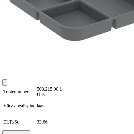
503.215.00.1
Tootenumber
Uus
Värv / pealispind
laava
EUR/St.
33,66