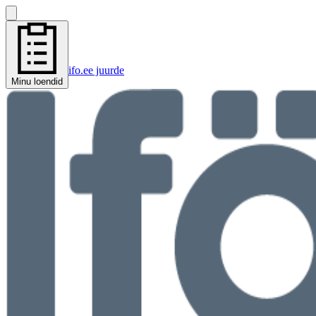
ifo.ee juurde
Minu loendid