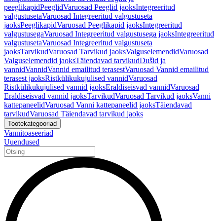
peeglikapid
Peeglid
Varuosad Peeglid jaoks
Integreeritud
valgustuseta
Varuosad Integreeritud valgustuseta
jaoks
Peeglikapid
Varuosad Peeglikapid jaoks
Integreeritud
valgustusega
Varuosad Integreeritud valgustusega jaoks
Integreeritud
valgustuseta
Varuosad Integreeritud valgustuseta
jaoks
Tarvikud
Varuosad Tarvikud jaoks
Valguselemendid
Varuosad
Valguselemendid jaoks
Täiendavad tarvikud
Dušid ja
vannid
Vannid
Vannid emailitud terasest
Varuosad Vannid emailitud
terasest jaoks
Ristkülikukujulised vannid
Varuosad
Ristkülikukujulised vannid jaoks
Eraldiseisvad vannid
Varuosad
Eraldiseisvad vannid jaoks
Tarvikud
Varuosad Tarvikud jaoks
Vanni
kattepaneelid
Varuosad Vanni kattepaneelid jaoks
Täiendavad
tarvikud
Varuosad Täiendavad tarvikud jaoks
Tootekategooriad
Vannitoaseeriad
Uuendused