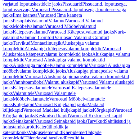
varjatud loputuskastidele jaoks
Pissuaarid
Pissuaarid, loputusega,
loputusservaga
Varuosad Pissuaarid, loputusega, loputusservaga
jaoks
Ilma kaaneta
Varuosad Ilma kaaneta
jaoks
Pesuplats
Valamud
Valamud
Varuosad Valamud
jaoks
Mööbelvalamud
Varuosad Mööbelvalamud
jaoks
Kätepesuvalamud
Varuosad Kätepesuvalamud jaoks
Nurk-
valamud
Valamud Comfort
Varuosad Valamud Comfort
jaoks
Tarvikud
Montaažinurgik
Aluskapiga valamu
komplektid
Aluskapiga kätepesuvalamu komplektid
Varuosad
Aluskapiga kätepesuvalamu komplektid jaoks
Aluskapiga valamu
komplektid
Varuosad Aluskapiga valamu komplektid
jaoks
Aluskapiga mööbelvalamu komplektid
Varuosad Aluskapiga
mööbelvalamu komplektid jaoks
Aluskapiga pinnapealse valamu
komplektid
Varuosad Aluskapiga pinnapealse valamu komplektid
jaoks
Vannitoamööbel
Valamu aluskapid
Varuosad Valamu aluskapid
jaoks
Kätepesuvalamutele
Varuosad Kätepesuvalamutele
jaoks
Valamutele
Varuosad Valamutele
jaoks
Mööbelvalamutele
Varuosad Mööbelvalamutele
jaoks
Küljekapid
Varuosad Küljekapid jaoks
Madalad
küljekapid
Varuosad Madalad küljekapid jaoks
Kõrgkapid
Varuosad
Kõrgkapid jaoks
Keskmised kapid
Varuosad Keskmised kapid
jaoks
Seinakapid
Varuosad Seinakapid jaoks
Tarvikud
Sahtlisisud ja
hoiustamiskarbid
Käterätihoidik ja
käterätikonks
Valguselemendid
Käepidemed
Jalgade
komplektid
Täiendavad tarvikud
Peeglid ja