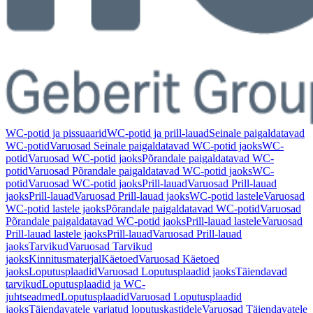
WC-potid ja pissuaarid
WC-potid ja prill-lauad
Seinale paigaldatavad
WC-potid
Varuosad Seinale paigaldatavad WC-potid jaoks
WC-
potid
Varuosad WC-potid jaoks
Põrandale paigaldatavad WC-
potid
Varuosad Põrandale paigaldatavad WC-potid jaoks
WC-
potid
Varuosad WC-potid jaoks
Prill-lauad
Varuosad Prill-lauad
jaoks
Prill-lauad
Varuosad Prill-lauad jaoks
WC-potid lastele
Varuosad
WC-potid lastele jaoks
Põrandale paigaldatavad WC-potid
Varuosad
Põrandale paigaldatavad WC-potid jaoks
Prill-lauad lastele
Varuosad
Prill-lauad lastele jaoks
Prill-lauad
Varuosad Prill-lauad
jaoks
Tarvikud
Varuosad Tarvikud
jaoks
Kinnitusmaterjal
Käetoed
Varuosad Käetoed
jaoks
Loputusplaadid
Varuosad Loputusplaadid jaoks
Täiendavad
tarvikud
Loputusplaadid ja WC-
juhtseadmed
Loputusplaadid
Varuosad Loputusplaadid
jaoks
Täiendavatele varjatud loputuskastidele
Varuosad Täiendavatele