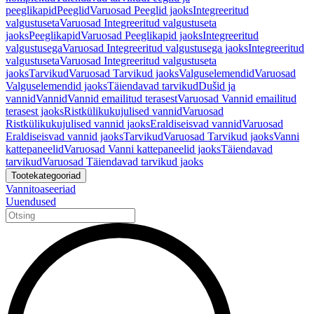
peeglikapid
Peeglid
Varuosad Peeglid jaoks
Integreeritud
valgustuseta
Varuosad Integreeritud valgustuseta
jaoks
Peeglikapid
Varuosad Peeglikapid jaoks
Integreeritud
valgustusega
Varuosad Integreeritud valgustusega jaoks
Integreeritud
valgustuseta
Varuosad Integreeritud valgustuseta
jaoks
Tarvikud
Varuosad Tarvikud jaoks
Valguselemendid
Varuosad
Valguselemendid jaoks
Täiendavad tarvikud
Dušid ja
vannid
Vannid
Vannid emailitud terasest
Varuosad Vannid emailitud
terasest jaoks
Ristkülikukujulised vannid
Varuosad
Ristkülikukujulised vannid jaoks
Eraldiseisvad vannid
Varuosad
Eraldiseisvad vannid jaoks
Tarvikud
Varuosad Tarvikud jaoks
Vanni
kattepaneelid
Varuosad Vanni kattepaneelid jaoks
Täiendavad
tarvikud
Varuosad Täiendavad tarvikud jaoks
Tootekategooriad
Vannitoaseeriad
Uuendused