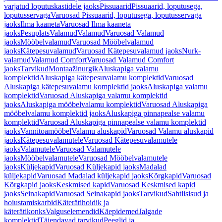
varjatud loputuskastidele jaoks
Pissuaarid
Pissuaarid, loputusega,
loputusservaga
Varuosad Pissuaarid, loputusega, loputusservaga
jaoks
Ilma kaaneta
Varuosad Ilma kaaneta
jaoks
Pesuplats
Valamud
Valamud
Varuosad Valamud
jaoks
Mööbelvalamud
Varuosad Mööbelvalamud
jaoks
Kätepesuvalamud
Varuosad Kätepesuvalamud jaoks
Nurk-
valamud
Valamud Comfort
Varuosad Valamud Comfort
jaoks
Tarvikud
Montaažinurgik
Aluskapiga valamu
komplektid
Aluskapiga kätepesuvalamu komplektid
Varuosad
Aluskapiga kätepesuvalamu komplektid jaoks
Aluskapiga valamu
komplektid
Varuosad Aluskapiga valamu komplektid
jaoks
Aluskapiga mööbelvalamu komplektid
Varuosad Aluskapiga
mööbelvalamu komplektid jaoks
Aluskapiga pinnapealse valamu
komplektid
Varuosad Aluskapiga pinnapealse valamu komplektid
jaoks
Vannitoamööbel
Valamu aluskapid
Varuosad Valamu aluskapid
jaoks
Kätepesuvalamutele
Varuosad Kätepesuvalamutele
jaoks
Valamutele
Varuosad Valamutele
jaoks
Mööbelvalamutele
Varuosad Mööbelvalamutele
jaoks
Küljekapid
Varuosad Küljekapid jaoks
Madalad
küljekapid
Varuosad Madalad küljekapid jaoks
Kõrgkapid
Varuosad
Kõrgkapid jaoks
Keskmised kapid
Varuosad Keskmised kapid
jaoks
Seinakapid
Varuosad Seinakapid jaoks
Tarvikud
Sahtlisisud ja
hoiustamiskarbid
Käterätihoidik ja
käterätikonks
Valguselemendid
Käepidemed
Jalgade
komplektid
Täiendavad tarvikud
Peeglid ja