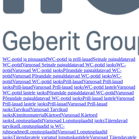
WC-potid ja pissuaarid
WC-potid ja prill-lauad
Seinale paigaldatavad
WC-potid
Varuosad Seinale paigaldatavad WC-potid jaoks
WC-
potid
Varuosad WC-potid jaoks
Põrandale paigaldatavad WC-
potid
Varuosad Põrandale paigaldatavad WC-potid jaoks
WC-
potid
Varuosad WC-potid jaoks
Prill-lauad
Varuosad Prill-lauad
jaoks
Prill-lauad
Varuosad Prill-lauad jaoks
WC-potid lastele
Varuosad
WC-potid lastele jaoks
Põrandale paigaldatavad WC-potid
Varuosad
Põrandale paigaldatavad WC-potid jaoks
Prill-lauad lastele
Varuosad
Prill-lauad lastele jaoks
Prill-lauad
Varuosad Prill-lauad
jaoks
Tarvikud
Varuosad Tarvikud
jaoks
Kinnitusmaterjal
Käetoed
Varuosad Käetoed
jaoks
Loputusplaadid
Varuosad Loputusplaadid jaoks
Täiendavad
tarvikud
Loputusplaadid ja WC-
juhtseadmed
Loputusplaadid
Varuosad Loputusplaadid
jaoks
Täiendavatele varjatud loputuskastidele
Varuosad Täiendavatele