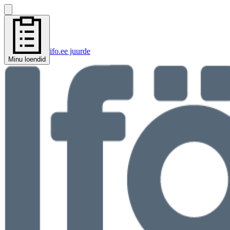
ifo.ee juurde
Minu loendid