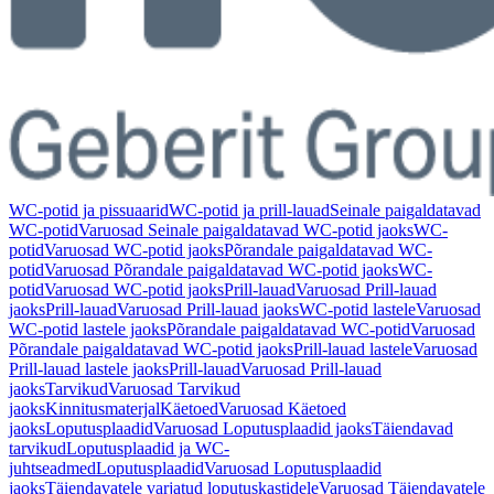
WC-potid ja pissuaarid
WC-potid ja prill-lauad
Seinale paigaldatavad
WC-potid
Varuosad Seinale paigaldatavad WC-potid jaoks
WC-
potid
Varuosad WC-potid jaoks
Põrandale paigaldatavad WC-
potid
Varuosad Põrandale paigaldatavad WC-potid jaoks
WC-
potid
Varuosad WC-potid jaoks
Prill-lauad
Varuosad Prill-lauad
jaoks
Prill-lauad
Varuosad Prill-lauad jaoks
WC-potid lastele
Varuosad
WC-potid lastele jaoks
Põrandale paigaldatavad WC-potid
Varuosad
Põrandale paigaldatavad WC-potid jaoks
Prill-lauad lastele
Varuosad
Prill-lauad lastele jaoks
Prill-lauad
Varuosad Prill-lauad
jaoks
Tarvikud
Varuosad Tarvikud
jaoks
Kinnitusmaterjal
Käetoed
Varuosad Käetoed
jaoks
Loputusplaadid
Varuosad Loputusplaadid jaoks
Täiendavad
tarvikud
Loputusplaadid ja WC-
juhtseadmed
Loputusplaadid
Varuosad Loputusplaadid
jaoks
Täiendavatele varjatud loputuskastidele
Varuosad Täiendavatele