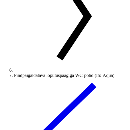
Pindpaigaldatava loputuspaagiga WC-potid (Ifö-Aqua)