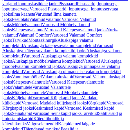
varjatud loputuskastidele jaoks
Pissuaarid
Pissuaarid, loputusega,
loputusservaga
Varuosad Pissuaarid, loputusega, loputusservaga
jaoks
Ilma kaaneta
Varuosad Ilma kaaneta
jaoks
Pesuplats
Valamud
Valamud
Varuosad Valamud
jaoks
Mööbelvalamud
Varuosad Mööbelvalamud
jaoks
Kätepesuvalamud
Varuosad Kätepesuvalamud jaoks
Nurk-
valamud
Valamud Comfort
Varuosad Valamud Comfort
jaoks
Tarvikud
Montaažinurgik
Aluskapiga valamu
komplektid
Aluskapiga kätepesuvalamu komplektid
Varuosad
Aluskapiga kätepesuvalamu komplektid jaoks
Aluskapiga valamu
komplektid
Varuosad Aluskapiga valamu komplektid
jaoks
Aluskapiga mööbelvalamu komplektid
Varuosad Aluskapiga
mööbelvalamu komplektid jaoks
Aluskapiga pinnapealse valamu
komplektid
Varuosad Aluskapiga pinnapealse valamu komplektid
jaoks
Vannitoamööbel
Valamu aluskapid
Varuosad Valamu aluskapid
jaoks
Kätepesuvalamutele
Varuosad Kätepesuvalamutele
jaoks
Valamutele
Varuosad Valamutele
jaoks
Mööbelvalamutele
Varuosad Mööbelvalamutele
jaoks
Küljekapid
Varuosad Küljekapid jaoks
Madalad
küljekapid
Varuosad Madalad küljekapid jaoks
Kõrgkapid
Varuosad
Kõrgkapid jaoks
Keskmised kapid
Varuosad Keskmised kapid
jaoks
Seinakapid
Varuosad Seinakapid jaoks
Tarvikud
Sahtlisisud ja
hoiustamiskarbid
Käterätihoidik ja
käterätikonks
Valguselemendid
Käepidemed
Jalgade
komplektid
Täiendavad tarvikud
Peeglid ja