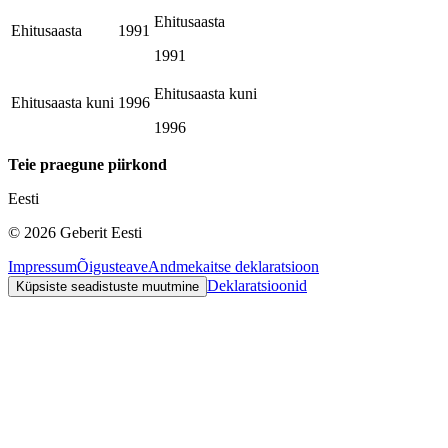
Ehitusaasta
Ehitusaasta
1991
1991
Ehitusaasta kuni
Ehitusaasta kuni
1996
1996
Teie praegune piirkond
Eesti
©
2026
Geberit Eesti
Impressum
Õigusteave
Andmekaitse deklaratsioon
Deklaratsioonid
Küpsiste seadistuste muutmine