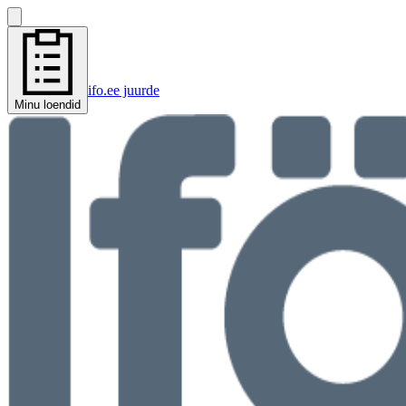
ifo.ee juurde
Minu loendid