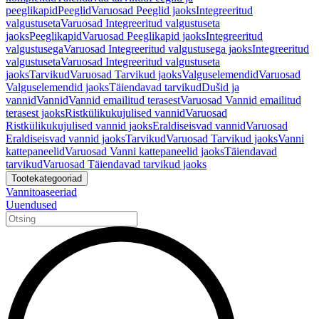
peeglikapid
Peeglid
Varuosad Peeglid jaoks
Integreeritud
valgustuseta
Varuosad Integreeritud valgustuseta
jaoks
Peeglikapid
Varuosad Peeglikapid jaoks
Integreeritud
valgustusega
Varuosad Integreeritud valgustusega jaoks
Integreeritud
valgustuseta
Varuosad Integreeritud valgustuseta
jaoks
Tarvikud
Varuosad Tarvikud jaoks
Valguselemendid
Varuosad
Valguselemendid jaoks
Täiendavad tarvikud
Dušid ja
vannid
Vannid
Vannid emailitud terasest
Varuosad Vannid emailitud
terasest jaoks
Ristkülikukujulised vannid
Varuosad
Ristkülikukujulised vannid jaoks
Eraldiseisvad vannid
Varuosad
Eraldiseisvad vannid jaoks
Tarvikud
Varuosad Tarvikud jaoks
Vanni
kattepaneelid
Varuosad Vanni kattepaneelid jaoks
Täiendavad
tarvikud
Varuosad Täiendavad tarvikud jaoks
Tootekategooriad
Vannitoaseeriad
Uuendused