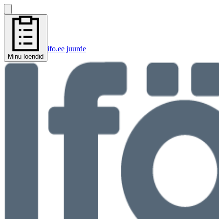
ifo.ee juurde
Minu loendid