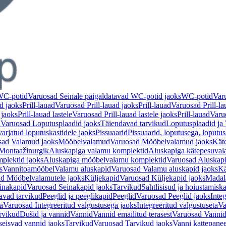
 WC-potid
Varuosad Seinale paigaldatavad WC-potid jaoks
WC-potid
Var
d jaoks
Prill-lauad
Varuosad Prill-lauad jaoks
Prill-lauad
Varuosad Prill-la
 jaoks
Prill-lauad lastele
Varuosad Prill-lauad lastele jaoks
Prill-lauad
Varuo
d
Varuosad Loputusplaadid jaoks
Täiendavad tarvikud
Loputusplaadid j
arjatud loputuskastidele jaoks
Pissuaarid
Pissuaarid, loputusega, loputu
sad Valamud jaoks
Mööbelvalamud
Varuosad Mööbelvalamud jaoks
Kät
Montaažinurgik
Aluskapiga valamu komplektid
Aluskapiga kätepesuval
plektid jaoks
Aluskapiga mööbelvalamu komplektid
Varuosad Aluskap
s
Vannitoamööbel
Valamu aluskapid
Varuosad Valamu aluskapid jaoks
Kä
d Mööbelvalamutele jaoks
Küljekapid
Varuosad Küljekapid jaoks
Madal
inakapid
Varuosad Seinakapid jaoks
Tarvikud
Sahtlisisud ja hoiustamisk
avad tarvikud
Peeglid ja peeglikapid
Peeglid
Varuosad Peeglid jaoks
Integ
a
Varuosad Integreeritud valgustusega jaoks
Integreeritud valgustuseta
Va
rvikud
Dušid ja vannid
Vannid
Vannid emailitud terasest
Varuosad Vannid 
seisvad vannid jaoks
Tarvikud
Varuosad Tarvikud jaoks
Vanni kattepanee