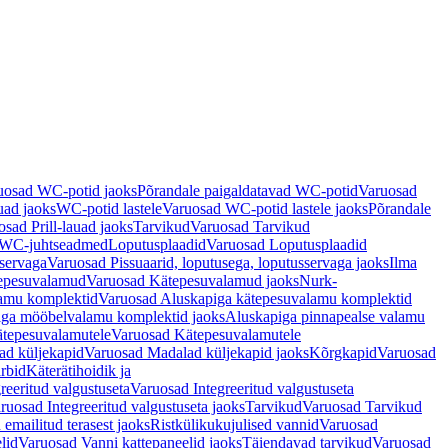
uosad WC-potid jaoks
Põrandale paigaldatavad WC-potid
Varuosad
uad jaoks
WC-potid lastele
Varuosad WC-potid lastele jaoks
Põrandale
sad Prill-lauad jaoks
Tarvikud
Varuosad Tarvikud
a WC-juhtseadmed
Loputusplaadid
Varuosad Loputusplaadid
sservaga
Varuosad Pissuaarid, loputusega, loputusservaga jaoks
Ilma
epesuvalamud
Varuosad Kätepesuvalamud jaoks
Nurk-
amu komplektid
Varuosad Aluskapiga kätepesuvalamu komplektid
iga mööbelvalamu komplektid jaoks
Aluskapiga pinnapealse valamu
tepesuvalamutele
Varuosad Kätepesuvalamutele
ad küljekapid
Varuosad Madalad küljekapid jaoks
Kõrgkapid
Varuosad
arbid
Käterätihoidik ja
reeritud valgustuseta
Varuosad Integreeritud valgustuseta
ruosad Integreeritud valgustuseta jaoks
Tarvikud
Varuosad Tarvikud
emailitud terasest jaoks
Ristkülikukujulised vannid
Varuosad
lid
Varuosad Vanni kattepaneelid jaoks
Täiendavad tarvikud
Varuosad