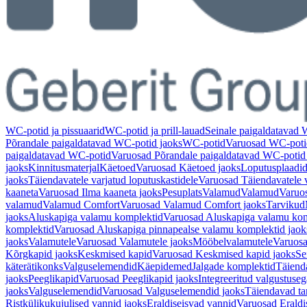
WC-potid ja pissuaarid
WC-potid ja prill-lauad
Seinale paigaldatavad
Põrandale paigaldatavad WC-potid jaoks
WC-potid
Varuosad WC-poti
paigaldatavad WC-potid
Varuosad Põrandale paigaldatavad WC-potid
jaoks
Kinnitusmaterjal
Käetoed
Varuosad Käetoed jaoks
Loputusplaadi
jaoks
Täiendavatele varjatud loputuskastidele
Varuosad Täiendavatele v
kaaneta
Varuosad Ilma kaaneta jaoks
Pesuplats
Valamud
Valamud
Varuo
valamud
Valamud Comfort
Varuosad Valamud Comfort jaoks
Tarvikud
jaoks
Aluskapiga valamu komplektid
Varuosad Aluskapiga valamu kom
komplektid
Varuosad Aluskapiga pinnapealse valamu komplektid jaok
jaoks
Valamutele
Varuosad Valamutele jaoks
Mööbelvalamutele
Varuosa
Kõrgkapid jaoks
Keskmised kapid
Varuosad Keskmised kapid jaoks
Se
käterätikonks
Valguselemendid
Käepidemed
Jalgade komplektid
Täiend
jaoks
Peeglikapid
Varuosad Peeglikapid jaoks
Integreeritud valgustuseg
jaoks
Valguselemendid
Varuosad Valguselemendid jaoks
Täiendavad ta
Ristkülikukujulised vannid jaoks
Eraldiseisvad vannid
Varuosad Eraldi