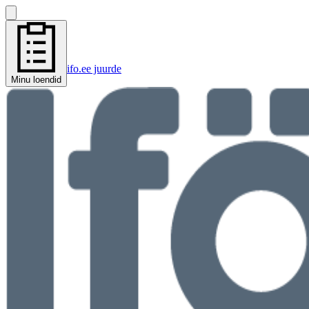
ifo.ee juurde
Minu loendid