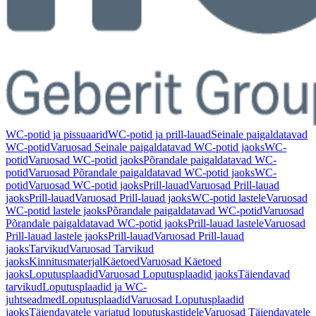
WC-potid ja pissuaarid
WC-potid ja prill-lauad
Seinale paigaldatavad
WC-potid
Varuosad Seinale paigaldatavad WC-potid jaoks
WC-
potid
Varuosad WC-potid jaoks
Põrandale paigaldatavad WC-
potid
Varuosad Põrandale paigaldatavad WC-potid jaoks
WC-
potid
Varuosad WC-potid jaoks
Prill-lauad
Varuosad Prill-lauad
jaoks
Prill-lauad
Varuosad Prill-lauad jaoks
WC-potid lastele
Varuosad
WC-potid lastele jaoks
Põrandale paigaldatavad WC-potid
Varuosad
Põrandale paigaldatavad WC-potid jaoks
Prill-lauad lastele
Varuosad
Prill-lauad lastele jaoks
Prill-lauad
Varuosad Prill-lauad
jaoks
Tarvikud
Varuosad Tarvikud
jaoks
Kinnitusmaterjal
Käetoed
Varuosad Käetoed
jaoks
Loputusplaadid
Varuosad Loputusplaadid jaoks
Täiendavad
tarvikud
Loputusplaadid ja WC-
juhtseadmed
Loputusplaadid
Varuosad Loputusplaadid
jaoks
Täiendavatele varjatud loputuskastidele
Varuosad Täiendavatele