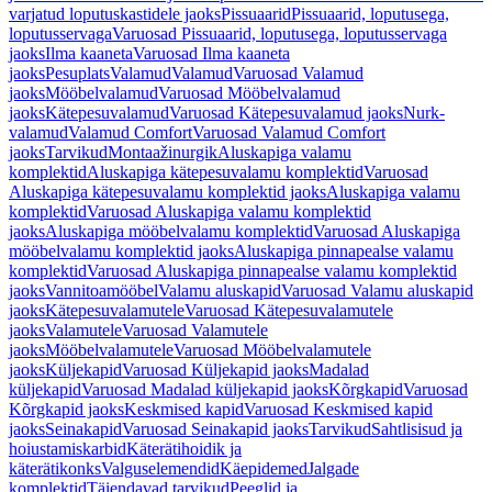
varjatud loputuskastidele jaoks
Pissuaarid
Pissuaarid, loputusega,
loputusservaga
Varuosad Pissuaarid, loputusega, loputusservaga
jaoks
Ilma kaaneta
Varuosad Ilma kaaneta
jaoks
Pesuplats
Valamud
Valamud
Varuosad Valamud
jaoks
Mööbelvalamud
Varuosad Mööbelvalamud
jaoks
Kätepesuvalamud
Varuosad Kätepesuvalamud jaoks
Nurk-
valamud
Valamud Comfort
Varuosad Valamud Comfort
jaoks
Tarvikud
Montaažinurgik
Aluskapiga valamu
komplektid
Aluskapiga kätepesuvalamu komplektid
Varuosad
Aluskapiga kätepesuvalamu komplektid jaoks
Aluskapiga valamu
komplektid
Varuosad Aluskapiga valamu komplektid
jaoks
Aluskapiga mööbelvalamu komplektid
Varuosad Aluskapiga
mööbelvalamu komplektid jaoks
Aluskapiga pinnapealse valamu
komplektid
Varuosad Aluskapiga pinnapealse valamu komplektid
jaoks
Vannitoamööbel
Valamu aluskapid
Varuosad Valamu aluskapid
jaoks
Kätepesuvalamutele
Varuosad Kätepesuvalamutele
jaoks
Valamutele
Varuosad Valamutele
jaoks
Mööbelvalamutele
Varuosad Mööbelvalamutele
jaoks
Küljekapid
Varuosad Küljekapid jaoks
Madalad
küljekapid
Varuosad Madalad küljekapid jaoks
Kõrgkapid
Varuosad
Kõrgkapid jaoks
Keskmised kapid
Varuosad Keskmised kapid
jaoks
Seinakapid
Varuosad Seinakapid jaoks
Tarvikud
Sahtlisisud ja
hoiustamiskarbid
Käterätihoidik ja
käterätikonks
Valguselemendid
Käepidemed
Jalgade
komplektid
Täiendavad tarvikud
Peeglid ja