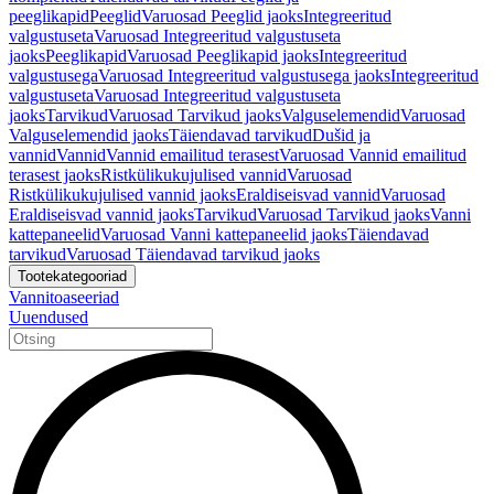
peeglikapid
Peeglid
Varuosad Peeglid jaoks
Integreeritud
valgustuseta
Varuosad Integreeritud valgustuseta
jaoks
Peeglikapid
Varuosad Peeglikapid jaoks
Integreeritud
valgustusega
Varuosad Integreeritud valgustusega jaoks
Integreeritud
valgustuseta
Varuosad Integreeritud valgustuseta
jaoks
Tarvikud
Varuosad Tarvikud jaoks
Valguselemendid
Varuosad
Valguselemendid jaoks
Täiendavad tarvikud
Dušid ja
vannid
Vannid
Vannid emailitud terasest
Varuosad Vannid emailitud
terasest jaoks
Ristkülikukujulised vannid
Varuosad
Ristkülikukujulised vannid jaoks
Eraldiseisvad vannid
Varuosad
Eraldiseisvad vannid jaoks
Tarvikud
Varuosad Tarvikud jaoks
Vanni
kattepaneelid
Varuosad Vanni kattepaneelid jaoks
Täiendavad
tarvikud
Varuosad Täiendavad tarvikud jaoks
Tootekategooriad
Vannitoaseeriad
Uuendused