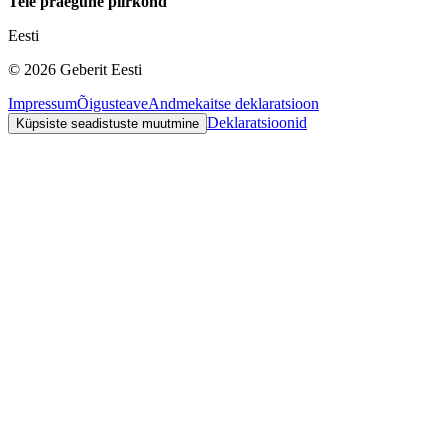
Teie praegune piirkond
Eesti
©
2026
Geberit Eesti
Impressum
Õigusteave
Andmekaitse deklaratsioon
Deklaratsioonid
Küpsiste seadistuste muutmine