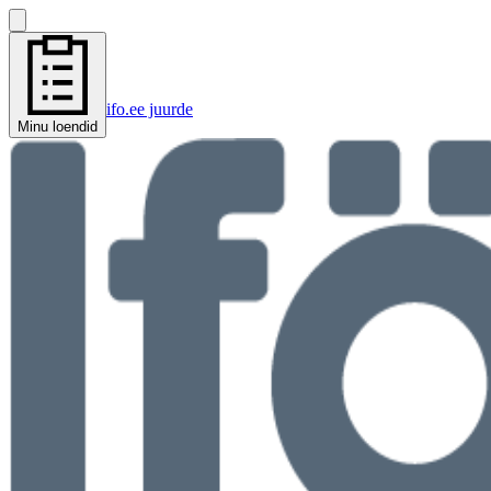
ifo.ee juurde
Minu loendid