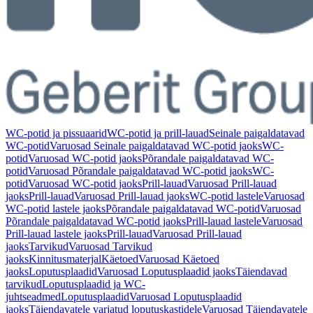
WC-potid ja pissuaarid
WC-potid ja prill-lauad
Seinale paigaldatavad
WC-potid
Varuosad Seinale paigaldatavad WC-potid jaoks
WC-
potid
Varuosad WC-potid jaoks
Põrandale paigaldatavad WC-
potid
Varuosad Põrandale paigaldatavad WC-potid jaoks
WC-
potid
Varuosad WC-potid jaoks
Prill-lauad
Varuosad Prill-lauad
jaoks
Prill-lauad
Varuosad Prill-lauad jaoks
WC-potid lastele
Varuosad
WC-potid lastele jaoks
Põrandale paigaldatavad WC-potid
Varuosad
Põrandale paigaldatavad WC-potid jaoks
Prill-lauad lastele
Varuosad
Prill-lauad lastele jaoks
Prill-lauad
Varuosad Prill-lauad
jaoks
Tarvikud
Varuosad Tarvikud
jaoks
Kinnitusmaterjal
Käetoed
Varuosad Käetoed
jaoks
Loputusplaadid
Varuosad Loputusplaadid jaoks
Täiendavad
tarvikud
Loputusplaadid ja WC-
juhtseadmed
Loputusplaadid
Varuosad Loputusplaadid
jaoks
Täiendavatele varjatud loputuskastidele
Varuosad Täiendavatele