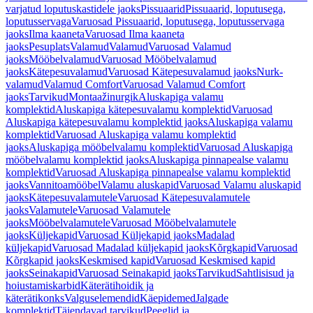
varjatud loputuskastidele jaoks
Pissuaarid
Pissuaarid, loputusega,
loputusservaga
Varuosad Pissuaarid, loputusega, loputusservaga
jaoks
Ilma kaaneta
Varuosad Ilma kaaneta
jaoks
Pesuplats
Valamud
Valamud
Varuosad Valamud
jaoks
Mööbelvalamud
Varuosad Mööbelvalamud
jaoks
Kätepesuvalamud
Varuosad Kätepesuvalamud jaoks
Nurk-
valamud
Valamud Comfort
Varuosad Valamud Comfort
jaoks
Tarvikud
Montaažinurgik
Aluskapiga valamu
komplektid
Aluskapiga kätepesuvalamu komplektid
Varuosad
Aluskapiga kätepesuvalamu komplektid jaoks
Aluskapiga valamu
komplektid
Varuosad Aluskapiga valamu komplektid
jaoks
Aluskapiga mööbelvalamu komplektid
Varuosad Aluskapiga
mööbelvalamu komplektid jaoks
Aluskapiga pinnapealse valamu
komplektid
Varuosad Aluskapiga pinnapealse valamu komplektid
jaoks
Vannitoamööbel
Valamu aluskapid
Varuosad Valamu aluskapid
jaoks
Kätepesuvalamutele
Varuosad Kätepesuvalamutele
jaoks
Valamutele
Varuosad Valamutele
jaoks
Mööbelvalamutele
Varuosad Mööbelvalamutele
jaoks
Küljekapid
Varuosad Küljekapid jaoks
Madalad
küljekapid
Varuosad Madalad küljekapid jaoks
Kõrgkapid
Varuosad
Kõrgkapid jaoks
Keskmised kapid
Varuosad Keskmised kapid
jaoks
Seinakapid
Varuosad Seinakapid jaoks
Tarvikud
Sahtlisisud ja
hoiustamiskarbid
Käterätihoidik ja
käterätikonks
Valguselemendid
Käepidemed
Jalgade
komplektid
Täiendavad tarvikud
Peeglid ja