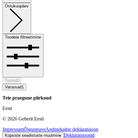
Ostukuupäev
Toodete filtreerimine
Tooted
0
Varuosad
1
Teie praegune piirkond
Eesti
©
2026
Geberit Eesti
Impressum
Õigusteave
Andmekaitse deklaratsioon
Deklaratsioonid
Küpsiste seadistuste muutmine