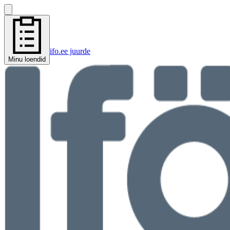
ifo.ee juurde
Minu loendid