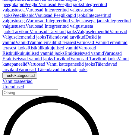
peeglikapid
Peeglid
Varuosad Peeglid jaoks
Integreeritud
valgustuseta
Varuosad Integreeritud valgustuseta
jaoks
Peeglikapid
Varuosad Peeglikapid jaoks
Integreeritud
valgustusega
Varuosad Integreeritud valgustusega jaoks
Integreeritud
valgustuseta
Varuosad Integreeritud valgustuseta
jaoks
Tarvikud
Varuosad Tarvikud jaoks
Valguselemendid
Varuosad
Valguselemendid jaoks
Täiendavad tarvikud
Dušid ja
vannid
Vannid
Vannid emailitud terasest
Varuosad Vannid emailitud
terasest jaoks
Ristkülikukujulised vannid
Varuosad
Ristkülikukujulised vannid jaoks
Eraldiseisvad vannid
Varuosad
Eraldiseisvad vannid jaoks
Tarvikud
Varuosad Tarvikud jaoks
Vanni
kattepaneelid
Varuosad Vanni kattepaneelid jaoks
Täiendavad
tarvikud
Varuosad Täiendavad tarvikud jaoks
Tootekategooriad
Vannitoaseeriad
Uuendused