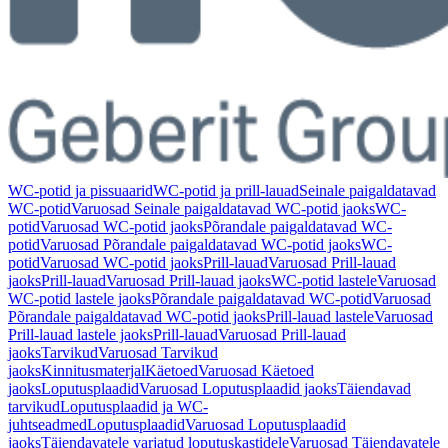
WC-potid ja pissuaarid
WC-potid ja prill-lauad
Seinale paigaldatavad
WC-potid
Varuosad Seinale paigaldatavad WC-potid jaoks
WC-
potid
Varuosad WC-potid jaoks
Põrandale paigaldatavad WC-
potid
Varuosad Põrandale paigaldatavad WC-potid jaoks
WC-
potid
Varuosad WC-potid jaoks
Prill-lauad
Varuosad Prill-lauad
jaoks
Prill-lauad
Varuosad Prill-lauad jaoks
WC-potid lastele
Varuosad
WC-potid lastele jaoks
Põrandale paigaldatavad WC-potid
Varuosad
Põrandale paigaldatavad WC-potid jaoks
Prill-lauad lastele
Varuosad
Prill-lauad lastele jaoks
Prill-lauad
Varuosad Prill-lauad
jaoks
Tarvikud
Varuosad Tarvikud
jaoks
Kinnitusmaterjal
Käetoed
Varuosad Käetoed
jaoks
Loputusplaadid
Varuosad Loputusplaadid jaoks
Täiendavad
tarvikud
Loputusplaadid ja WC-
juhtseadmed
Loputusplaadid
Varuosad Loputusplaadid
jaoks
Täiendavatele varjatud loputuskastidele
Varuosad Täiendavatele