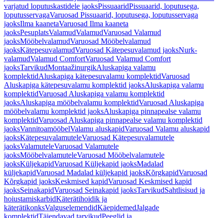
varjatud loputuskastidele jaoks
Pissuaarid
Pissuaarid, loputusega,
loputusservaga
Varuosad Pissuaarid, loputusega, loputusservaga
jaoks
Ilma kaaneta
Varuosad Ilma kaaneta
jaoks
Pesuplats
Valamud
Valamud
Varuosad Valamud
jaoks
Mööbelvalamud
Varuosad Mööbelvalamud
jaoks
Kätepesuvalamud
Varuosad Kätepesuvalamud jaoks
Nurk-
valamud
Valamud Comfort
Varuosad Valamud Comfort
jaoks
Tarvikud
Montaažinurgik
Aluskapiga valamu
komplektid
Aluskapiga kätepesuvalamu komplektid
Varuosad
Aluskapiga kätepesuvalamu komplektid jaoks
Aluskapiga valamu
komplektid
Varuosad Aluskapiga valamu komplektid
jaoks
Aluskapiga mööbelvalamu komplektid
Varuosad Aluskapiga
mööbelvalamu komplektid jaoks
Aluskapiga pinnapealse valamu
komplektid
Varuosad Aluskapiga pinnapealse valamu komplektid
jaoks
Vannitoamööbel
Valamu aluskapid
Varuosad Valamu aluskapid
jaoks
Kätepesuvalamutele
Varuosad Kätepesuvalamutele
jaoks
Valamutele
Varuosad Valamutele
jaoks
Mööbelvalamutele
Varuosad Mööbelvalamutele
jaoks
Küljekapid
Varuosad Küljekapid jaoks
Madalad
küljekapid
Varuosad Madalad küljekapid jaoks
Kõrgkapid
Varuosad
Kõrgkapid jaoks
Keskmised kapid
Varuosad Keskmised kapid
jaoks
Seinakapid
Varuosad Seinakapid jaoks
Tarvikud
Sahtlisisud ja
hoiustamiskarbid
Käterätihoidik ja
käterätikonks
Valguselemendid
Käepidemed
Jalgade
komplektid
Täiendavad tarvikud
Peeglid ja