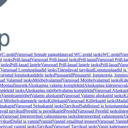
 WC-potid
Varuosad Seinale paigaldatavad WC-potid jaoks
WC-potid
Var
d jaoks
Prill-lauad
Varuosad Prill-lauad jaoks
Prill-lauad
Varuosad Prill-la
 jaoks
Prill-lauad lastele
Varuosad Prill-lauad lastele jaoks
Prill-lauad
Varuo
d
Varuosad Loputusplaadid jaoks
Täiendavad tarvikud
Loputusplaadid j
arjatud loputuskastidele jaoks
Pissuaarid
Pissuaarid, loputusega, loputu
sad Valamud jaoks
Mööbelvalamud
Varuosad Mööbelvalamud jaoks
Kät
Montaažinurgik
Aluskapiga valamu komplektid
Aluskapiga kätepesuval
plektid jaoks
Aluskapiga mööbelvalamu komplektid
Varuosad Aluskap
s
Vannitoamööbel
Valamu aluskapid
Varuosad Valamu aluskapid jaoks
Kä
d Mööbelvalamutele jaoks
Küljekapid
Varuosad Küljekapid jaoks
Madal
inakapid
Varuosad Seinakapid jaoks
Tarvikud
Sahtlisisud ja hoiustamisk
avad tarvikud
Peeglid ja peeglikapid
Peeglid
Varuosad Peeglid jaoks
Integ
a
Varuosad Integreeritud valgustusega jaoks
Integreeritud valgustuseta
Va
rvikud
Dušid ja vannid
Vannid
Vannid emailitud terasest
Varuosad Vannid 
seisvad vannid jaoks
Tarvikud
Varuosad Tarvikud jaoks
Vanni kattepanee