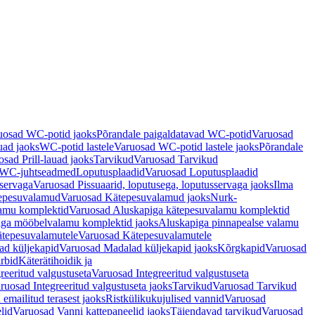
uosad WC-potid jaoks
Põrandale paigaldatavad WC-potid
Varuosad
uad jaoks
WC-potid lastele
Varuosad WC-potid lastele jaoks
Põrandale
sad Prill-lauad jaoks
Tarvikud
Varuosad Tarvikud
a WC-juhtseadmed
Loputusplaadid
Varuosad Loputusplaadid
sservaga
Varuosad Pissuaarid, loputusega, loputusservaga jaoks
Ilma
epesuvalamud
Varuosad Kätepesuvalamud jaoks
Nurk-
amu komplektid
Varuosad Aluskapiga kätepesuvalamu komplektid
iga mööbelvalamu komplektid jaoks
Aluskapiga pinnapealse valamu
tepesuvalamutele
Varuosad Kätepesuvalamutele
ad küljekapid
Varuosad Madalad küljekapid jaoks
Kõrgkapid
Varuosad
arbid
Käterätihoidik ja
reeritud valgustuseta
Varuosad Integreeritud valgustuseta
ruosad Integreeritud valgustuseta jaoks
Tarvikud
Varuosad Tarvikud
emailitud terasest jaoks
Ristkülikukujulised vannid
Varuosad
lid
Varuosad Vanni kattepaneelid jaoks
Täiendavad tarvikud
Varuosad