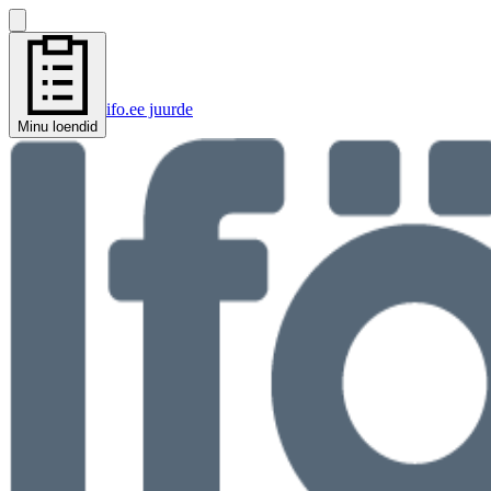
ifo.ee juurde
Minu loendid