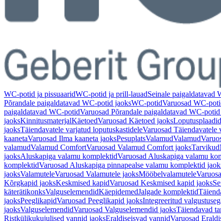
WC-potid ja pissuaarid
WC-potid ja prill-lauad
Seinale paigaldatavad
Põrandale paigaldatavad WC-potid jaoks
WC-potid
Varuosad WC-poti
paigaldatavad WC-potid
Varuosad Põrandale paigaldatavad WC-potid
jaoks
Kinnitusmaterjal
Käetoed
Varuosad Käetoed jaoks
Loputusplaadi
jaoks
Täiendavatele varjatud loputuskastidele
Varuosad Täiendavatele v
kaaneta
Varuosad Ilma kaaneta jaoks
Pesuplats
Valamud
Valamud
Varuo
valamud
Valamud Comfort
Varuosad Valamud Comfort jaoks
Tarvikud
jaoks
Aluskapiga valamu komplektid
Varuosad Aluskapiga valamu kom
komplektid
Varuosad Aluskapiga pinnapealse valamu komplektid jaok
jaoks
Valamutele
Varuosad Valamutele jaoks
Mööbelvalamutele
Varuosa
Kõrgkapid jaoks
Keskmised kapid
Varuosad Keskmised kapid jaoks
Se
käterätikonks
Valguselemendid
Käepidemed
Jalgade komplektid
Täiend
jaoks
Peeglikapid
Varuosad Peeglikapid jaoks
Integreeritud valgustuseg
jaoks
Valguselemendid
Varuosad Valguselemendid jaoks
Täiendavad ta
Ristkülikukujulised vannid jaoks
Eraldiseisvad vannid
Varuosad Eraldi