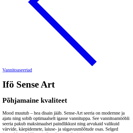
Vannitoaseeriad
Ifö Sense Art
Põhjamaine kvaliteet
Mood muutub – hea disain jääb. Sense-Art seeria on modernne ja
ajatu ning sobib optimaalselt igasse vannituppa. See vannitoamööbli
seeria pakub maksimaalset paindlikkust ning arvukaid valikuid
värvide, käepidemete, laiuse- ja sügavusmõõtude osas. Selged