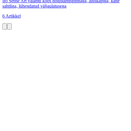
Ifö Sense Art valamu koos hoiustamispinnaga, aluskapiga, kahe
sahtliga, lühendatud väljaulatusega
6 Artikkel