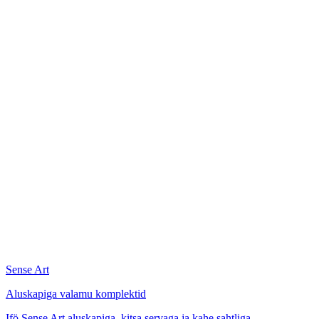
Sense Art
Aluskapiga valamu komplektid
Ifö Sense Art aluskapiga, kitsa servaga ja kahe sahtliga