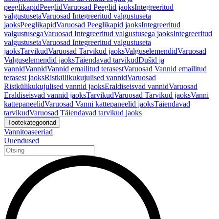
peeglikapid
Peeglid
Varuosad Peeglid jaoks
Integreeritud
valgustuseta
Varuosad Integreeritud valgustuseta
jaoks
Peeglikapid
Varuosad Peeglikapid jaoks
Integreeritud
valgustusega
Varuosad Integreeritud valgustusega jaoks
Integreeritud
valgustuseta
Varuosad Integreeritud valgustuseta
jaoks
Tarvikud
Varuosad Tarvikud jaoks
Valguselemendid
Varuosad
Valguselemendid jaoks
Täiendavad tarvikud
Dušid ja
vannid
Vannid
Vannid emailitud terasest
Varuosad Vannid emailitud
terasest jaoks
Ristkülikukujulised vannid
Varuosad
Ristkülikukujulised vannid jaoks
Eraldiseisvad vannid
Varuosad
Eraldiseisvad vannid jaoks
Tarvikud
Varuosad Tarvikud jaoks
Vanni
kattepaneelid
Varuosad Vanni kattepaneelid jaoks
Täiendavad
tarvikud
Varuosad Täiendavad tarvikud jaoks
Tootekategooriad
Vannitoaseeriad
Uuendused