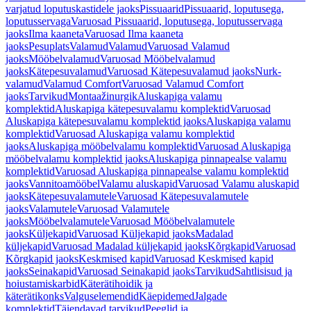
varjatud loputuskastidele jaoks
Pissuaarid
Pissuaarid, loputusega,
loputusservaga
Varuosad Pissuaarid, loputusega, loputusservaga
jaoks
Ilma kaaneta
Varuosad Ilma kaaneta
jaoks
Pesuplats
Valamud
Valamud
Varuosad Valamud
jaoks
Mööbelvalamud
Varuosad Mööbelvalamud
jaoks
Kätepesuvalamud
Varuosad Kätepesuvalamud jaoks
Nurk-
valamud
Valamud Comfort
Varuosad Valamud Comfort
jaoks
Tarvikud
Montaažinurgik
Aluskapiga valamu
komplektid
Aluskapiga kätepesuvalamu komplektid
Varuosad
Aluskapiga kätepesuvalamu komplektid jaoks
Aluskapiga valamu
komplektid
Varuosad Aluskapiga valamu komplektid
jaoks
Aluskapiga mööbelvalamu komplektid
Varuosad Aluskapiga
mööbelvalamu komplektid jaoks
Aluskapiga pinnapealse valamu
komplektid
Varuosad Aluskapiga pinnapealse valamu komplektid
jaoks
Vannitoamööbel
Valamu aluskapid
Varuosad Valamu aluskapid
jaoks
Kätepesuvalamutele
Varuosad Kätepesuvalamutele
jaoks
Valamutele
Varuosad Valamutele
jaoks
Mööbelvalamutele
Varuosad Mööbelvalamutele
jaoks
Küljekapid
Varuosad Küljekapid jaoks
Madalad
küljekapid
Varuosad Madalad küljekapid jaoks
Kõrgkapid
Varuosad
Kõrgkapid jaoks
Keskmised kapid
Varuosad Keskmised kapid
jaoks
Seinakapid
Varuosad Seinakapid jaoks
Tarvikud
Sahtlisisud ja
hoiustamiskarbid
Käterätihoidik ja
käterätikonks
Valguselemendid
Käepidemed
Jalgade
komplektid
Täiendavad tarvikud
Peeglid ja