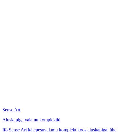
Sense Art
Aluskapiga valamu komplektid
Ifö Sense Art kätepesuvalamu komplekt koos aluskapiga, ühe