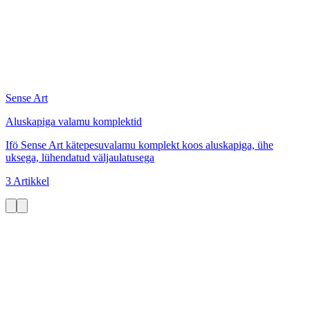
Sense Art
Aluskapiga valamu komplektid
Ifö Sense Art kätepesuvalamu komplekt koos aluskapiga, ühe
uksega, lühendatud väljaulatusega
3 Artikkel