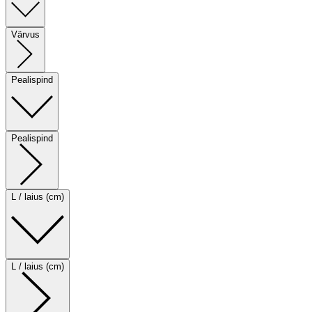
Värvus
Pealispind
Pealispind
L / laius (cm)
L / laius (cm)