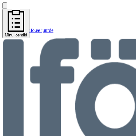
ifo.ee juurde
Minu loendid