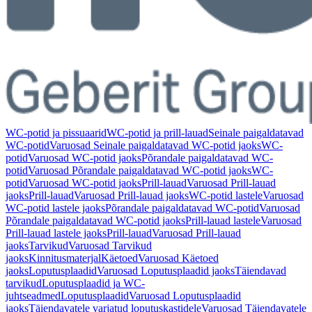
WC-potid ja pissuaarid
WC-potid ja prill-lauad
Seinale paigaldatavad
WC-potid
Varuosad Seinale paigaldatavad WC-potid jaoks
WC-
potid
Varuosad WC-potid jaoks
Põrandale paigaldatavad WC-
potid
Varuosad Põrandale paigaldatavad WC-potid jaoks
WC-
potid
Varuosad WC-potid jaoks
Prill-lauad
Varuosad Prill-lauad
jaoks
Prill-lauad
Varuosad Prill-lauad jaoks
WC-potid lastele
Varuosad
WC-potid lastele jaoks
Põrandale paigaldatavad WC-potid
Varuosad
Põrandale paigaldatavad WC-potid jaoks
Prill-lauad lastele
Varuosad
Prill-lauad lastele jaoks
Prill-lauad
Varuosad Prill-lauad
jaoks
Tarvikud
Varuosad Tarvikud
jaoks
Kinnitusmaterjal
Käetoed
Varuosad Käetoed
jaoks
Loputusplaadid
Varuosad Loputusplaadid jaoks
Täiendavad
tarvikud
Loputusplaadid ja WC-
juhtseadmed
Loputusplaadid
Varuosad Loputusplaadid
jaoks
Täiendavatele varjatud loputuskastidele
Varuosad Täiendavatele