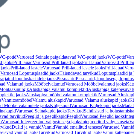
 WC-potid
Varuosad Seinale paigaldatavad WC-potid jaoks
WC-potid
Var
d jaoks
Prill-lauad
Varuosad Prill-lauad jaoks
Prill-lauad
Varuosad Prill-la
 jaoks
Prill-lauad lastele
Varuosad Prill-lauad lastele jaoks
Prill-lauad
Varuo
d
Varuosad Loputusplaadid jaoks
Täiendavad tarvikud
Loputusplaadid j
arjatud loputuskastidele jaoks
Pissuaarid
Pissuaarid, loputusega, loputu
sad Valamud jaoks
Mööbelvalamud
Varuosad Mööbelvalamud jaoks
Kät
Montaažinurgik
Aluskapiga valamu komplektid
Aluskapiga kätepesuval
plektid jaoks
Aluskapiga mööbelvalamu komplektid
Varuosad Aluskap
s
Vannitoamööbel
Valamu aluskapid
Varuosad Valamu aluskapid jaoks
Kä
d Mööbelvalamutele jaoks
Küljekapid
Varuosad Küljekapid jaoks
Madal
inakapid
Varuosad Seinakapid jaoks
Tarvikud
Sahtlisisud ja hoiustamisk
avad tarvikud
Peeglid ja peeglikapid
Peeglid
Varuosad Peeglid jaoks
Integ
a
Varuosad Integreeritud valgustusega jaoks
Integreeritud valgustuseta
Va
rvikud
Dušid ja vannid
Vannid
Vannid emailitud terasest
Varuosad Vannid 
seisvad vannid jaoks
Tarvikud
Varuosad Tarvikud jaoks
Vanni kattepanee