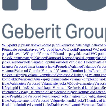
WC-potid ja pissuaarid
WC-potid ja prill-lauad
Seinale paigaldatavad
Põrandale paigaldatavad WC-potid jaoks
WC-potid
Varuosad WC-poti
paigaldatavad WC-potid
Varuosad Põrandale paigaldatavad WC-potid
jaoks
Kinnitusmaterjal
Käetoed
Varuosad Käetoed jaoks
Loputusplaadi
jaoks
Täiendavatele varjatud loputuskastidele
Varuosad Täiendavatele v
kaaneta
Varuosad Ilma kaaneta jaoks
Pesuplats
Valamud
Valamud
Varuo
valamud
Valamud Comfort
Varuosad Valamud Comfort jaoks
Tarvikud
jaoks
Aluskapiga valamu komplektid
Varuosad Aluskapiga valamu kom
komplektid
Varuosad Aluskapiga pinnapealse valamu komplektid jaok
jaoks
Valamutele
Varuosad Valamutele jaoks
Mööbelvalamutele
Varuosa
Kõrgkapid jaoks
Keskmised kapid
Varuosad Keskmised kapid jaoks
Se
käterätikonks
Valguselemendid
Käepidemed
Jalgade komplektid
Täiend
jaoks
Peeglikapid
Varuosad Peeglikapid jaoks
Integreeritud valgustuseg
jaoks
Valguselemendid
Varuosad Valguselemendid jaoks
Täiendavad ta
Ristkülikukujulised vannid jaoks
Eraldiseisvad vannid
Varuosad Eraldi