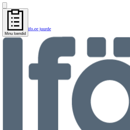
ifo.ee juurde
Minu loendid