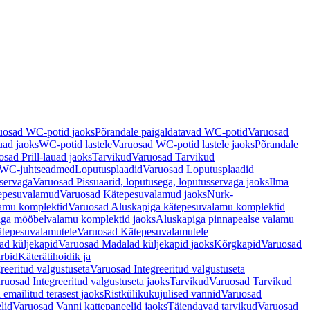
uosad WC-potid jaoks
Põrandale paigaldatavad WC-potid
Varuosad
uad jaoks
WC-potid lastele
Varuosad WC-potid lastele jaoks
Põrandale
sad Prill-lauad jaoks
Tarvikud
Varuosad Tarvikud
a WC-juhtseadmed
Loputusplaadid
Varuosad Loputusplaadid
sservaga
Varuosad Pissuaarid, loputusega, loputusservaga jaoks
Ilma
epesuvalamud
Varuosad Kätepesuvalamud jaoks
Nurk-
amu komplektid
Varuosad Aluskapiga kätepesuvalamu komplektid
iga mööbelvalamu komplektid jaoks
Aluskapiga pinnapealse valamu
tepesuvalamutele
Varuosad Kätepesuvalamutele
ad küljekapid
Varuosad Madalad küljekapid jaoks
Kõrgkapid
Varuosad
arbid
Käterätihoidik ja
reeritud valgustuseta
Varuosad Integreeritud valgustuseta
ruosad Integreeritud valgustuseta jaoks
Tarvikud
Varuosad Tarvikud
emailitud terasest jaoks
Ristkülikukujulised vannid
Varuosad
lid
Varuosad Vanni kattepaneelid jaoks
Täiendavad tarvikud
Varuosad